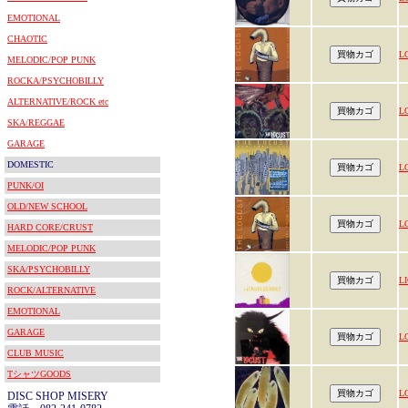
EMOTIONAL
CHAOTIC
L
MELODIC/POP PUNK
ROCKA/PSYCHOBILLY
ALTERNATIVE/ROCK etc
L
SKA/REGGAE
GARAGE
DOMESTIC
L
PUNK/OI
OLD/NEW SCHOOL
L
HARD CORE/CRUST
MELODIC/POP PUNK
SKA/PSYCHOBILLY
L
ROCK/ALTERNATIVE
EMOTIONAL
GARAGE
L
CLUB MUSIC
TシャツGOODS
L
DISC SHOP MISERY