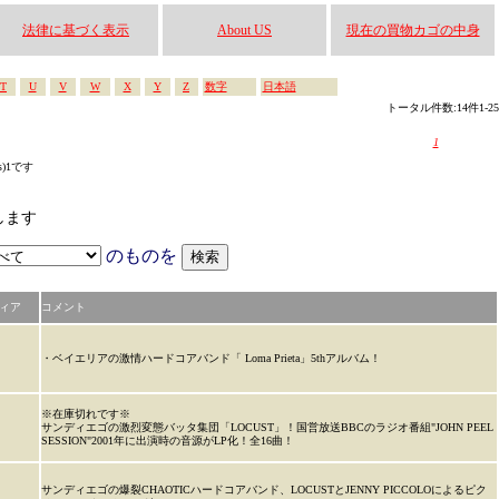
法律に基づく表示
About US
現在の買物カゴの中身
T
U
V
W
X
Y
Z
数字
日本語
トータル件数:14件1-25
1
s)1です
索します
のものを
ィア
コメント
・ベイエリアの激情ハードコアバンド「 Loma Prieta」5thアルバム！
※在庫切れです※
サンディエゴの激烈変態バッタ集団「LOCUST」！国営放送BBCのラジオ番組"JOHN PEEL
SESSION"2001年に出演時の音源がLP化！全16曲！
サンディエゴの爆裂CHAOTICハードコアバンド、LOCUSTとJENNY PICCOLOによるピク