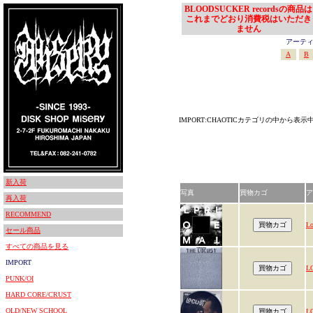
BLOODSUCKER recordsの商品は
これまでどおり消費税はいただき
ません
アーティスト
A
B
IMPORT:CHAOTICカテゴリの中から表示
新入荷
写真
買物カゴ
ア
再入荷
RECOMMEND
Lo
セール商品
すべての商品を見る
IMPORT
L
PUNK/OI
HARD CORE/CRUST
OLD/NEW SCHOOL
L