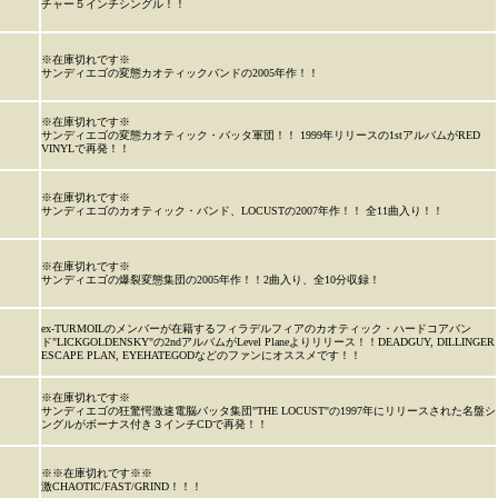
チャー５インチシングル！！
※在庫切れです※
サンディエゴの変態カオティックバンドの2005年作！！
※在庫切れです※
サンディエゴの変態カオティック・バッタ軍団！！ 1999年リリースの1stアルバムがRED
VINYLで再発！！
※在庫切れです※
サンディエゴのカオティック・バンド、LOCUSTの2007年作！！ 全11曲入り！！
※在庫切れです※
サンディエゴの爆裂変態集団の2005年作！！2曲入り、全10分収録！
ex-TURMOILのメンバーが在籍するフィラデルフィアのカオティック・ハードコアバン
ド"LICKGOLDENSKY"の2ndアルバムがLevel Planeよりリリース！！DEADGUY, DILLINGER
ESCAPE PLAN, EYEHATEGODなどのファンにオススメです！！
※在庫切れです※
サンディエゴの狂驚愕激速電脳バッタ集団"THE LOCUST"の1997年にリリースされた名盤シ
ングルがボーナス付き３インチCDで再発！！
※※在庫切れです※※
激CHAOTIC/FAST/GRIND！！！