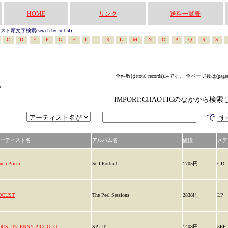
HOME
リンク
送料一覧表
頭文字検索(serach by Initial)
C
D
E
F
G
H
I
J
K
L
M
N
O
P
Q
R
S
全件数は(total records)14です。 全ページ数は(page
中
IMPORT:CHAOTICのなかから検
で
ーティスト名
アルバム名
値段
メデ
ma Prieta
Self Portrait
1705円
CD
OCUST
The Peel Sessions
2838円
LP
OCSUT//JENNY PICCOLO
SPLIT
1408円
5EP