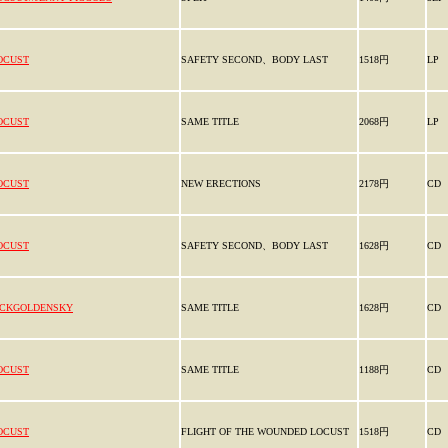
OCUST
SAFETY SECOND、BODY LAST
1518円
LP
OCUST
SAME TITLE
2068円
LP
OCUST
NEW ERECTIONS
2178円
CD
OCUST
SAFETY SECOND、BODY LAST
1628円
CD
ICKGOLDENSKY
SAME TITLE
1628円
CD
OCUST
SAME TITLE
1188円
CD
OCUST
FLIGHT OF THE WOUNDED LOCUST
1518円
CD