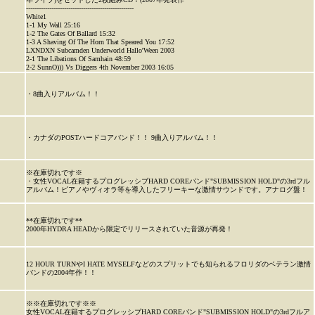
---------------------------------------------------
White1
1-1 My Wall 25:16
1-2 The Gates Of Ballard 15:32
1-3 A Shaving Of The Horn That Speared You 17:52
LXNDXN Subcamden Underworld Hallo'Ween 2003
2-1 The Libations Of Samhain 48:59
2-2 SunnO))) Vs Diggers 4th November 2003 16:05
・8曲入りアルバム！！
・カナダのPOSTハードコアバンド！！ 9曲入りアルバム！！
※在庫切れです※
・女性VOCAL在籍するプログレッシブHARD COREバンド"SUBMISSION HOLD"の3rdフル
アルバム！ピアノやヴィオラ等を導入したフリーキーな激情サウンドです。アナログ盤！
**在庫切れです**
2000年HYDRA HEADから限定でリリースされていた音源が再発！
12 HOUR TURNやI HATE MYSELFなどのスプリットでも知られるフロリダのベテラン激情
バンドの2004年作！！
※※在庫切れです※※
女性VOCAL在籍するプログレッシブHARD COREバンド"SUBMISSION HOLD"の3rdフルア