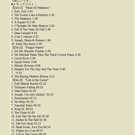
で欲しいです。
■トラックリスト：
【Disc1】 "Heart Of Weakness"
1. Exit, Exit 2:42
2. She Swims Like A Dolphin 1:33
3. The Weakness 1:58
4. X Equals H 2:26
5. I Thought We Were Martyrs 2:56
6. Fall If You Want To Fall 1:46
7. Dear Leonard 4:19
8. C'est L'Amour 2:32
9. Joseph, Maria & Romeo 1:46
10. Enter The Arctic 2:49
【Disc2】 "Plague Waters"
1. All My Neurotic Friends 1:38
2. We Watched Them Thru The Thick Crystal Panes 2:34
3. Lucid River 2:30
4. Spiral Waves 3:48
5. Mosaic Devours 4:00
6. Harakiri For The Sky And The Trees 3:40
7. - 4:23
8. The Racing Marbles Bloom 4:22
【Disc3】 "Life in the Gutter"
1. Full Mental Bucket 01:25
2. Trumpets Fading 00:53
3. Wara Waste 01:10
4. Joseph, I´m only drinkin´ 01:25
5. Emomaniac 01:12
6. No Mojo 01:34
7. Saturday Pants 00:24
8. King Al. 00:53
9. The Cheat 01:09
10. Last Day On the Job 01:26
11. Junkie In The Hall 01:30
12. She Got Away 01:12
13. Dead Sweet, Evil Eye 00:54
14. Nights In a Can 00:47
15. Life In The Gutter 00:39