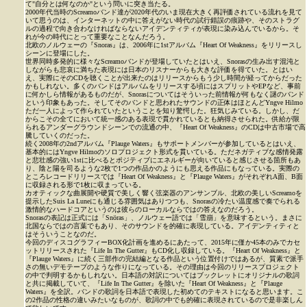
て"自分とは何なのか"という問いに突き当たる。
2000年代当時のScreamoバンド達が2020年代のいま現在大きく再評価されている流れを見て
いて思うのは、インターネットの中に答えがない時代の試行錯誤の痕跡や、そのストラグ
ルの過程で向き合わなければならないアイデンティティが表現に染み込んでいるから。そ
れが今の時代にとって重要なことなんだろう。
北欧のノルウェーの『Snoras』は、2006年に1stアルバム『Heart Of Weakness』をリリースし
シーンに登場にした。
世界同時多発的に様々なScreamoバンドが登場していたとはいえ、Snorasの生み出す混沌と
しながらも悲哀に満ちた表現には日本のリスナーからも大きな評価を得ていた。とはい
え、実際にそのCDを聴くことが出来たのはリリースからもう少し時間が経ってからだった
かもしれない。多くのバンドはアルバムをリリースする頃にはスプリットやEPなど、事前
に何かしら情報があるものだが、Snorasについてはそういった前情報が何もなく謎のバンド
という印象もあった。そしてそのバンドと思われたサウンドの正体はほとんどYngve Hilmo
ただ一人によって作られていたということを知り驚愕した。狂気じみている。しかし、だ
からこその全てにおいて統一感のある表現で貫かれているとも納得させられた。供給が限
られるアンダーグラウンドシーンでの流通の中、『Heart Of Weakness』のCDは中古市場で高
騰していくのだった。
続く2008年の2ndアルバム『Plauge Waters』もサポートメンバーが参加しているとはいえ、
基本的にはYngve Hilmoのソロプロジェクト形式を貫いている。ただネガティブな感情発露
と悲壮感の強い1stに比べるとポジティブにエネルギーが向いていると感じさせる箇所もあ
り、陰と陽を司るような2枚で1つの作品かのようにも思える作品にもなっている。実際の
ところレコードリリースでは『Heart Of Weakness』と『Plauge Waters』がそれぞれA面、B面
に収録される形で1枚に収まっている。
カオティックな曲展開や硬質で美しく響く弦楽器のアンサンブル、北欧の美しいScreamoを
提示したSuis La Luneにも通じる雰囲気はありつつも、Snorasの冷たい温度感で奏でられる
激情的なハードコアというのは彼らのローカルならではの答えなのだろう。
Snorasの表記は正式には「Snöras」、ノルウェー語では「雪崩」を意味するという。まさに
北国ならではの言葉でもあり、そのサウンドを的確に表現している。アイデンティティと
はそういうことなのだ。
今回のディスコグラフィーBOX化計画を進めるにあたって、2015年に僅か45本のみでカセ
ットリリースされた『Life In The Gutter』もCD化し収録している。『Heart Of Weakness』と
『Plauge Waters』に続く三部作の完結編となる作品という位置付けではあるが、質素で派手
さの無いデモテープのような作りになっている。その理由は今回のリリースプロジェクト
の中で判明するかもしれない。日本語の対訳についてはブックレットにオリジナルの歌詞
と共に掲載していて、『Life In The Gutter』を除いた『Heart Of Weakness』と『Plauge
Waters』を全訳。バンドの歌詞を日本語で表現した初めてのテキストになると思います。こ
の2作品の性格の違いみたいなものが、歌詞の中でも的確に表現されているので是非楽しん