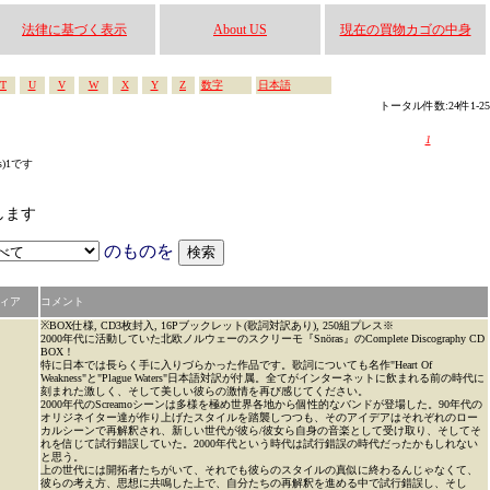
法律に基づく表示
About US
現在の買物カゴの中身
T
U
V
W
X
Y
Z
数字
日本語
トータル件数:24件1-25
1
s)1です
索します
のものを
ィア
コメント
※BOX仕様, CD3枚封入, 16Pブックレット(歌詞対訳あり), 250組プレス※
2000年代に活動していた北欧ノルウェーのスクリーモ『Snöras』のComplete Discography CD
BOX！
特に日本では長らく手に入りづらかった作品です。歌詞についても名作"Heart Of
Weakness"と"Plague Waters"日本語対訳が付属。全てがインターネットに飲まれる前の時代に
刻まれた激しく、そして美しい彼らの激情を再び感じてください。
2000年代のScreamoシーンは多様を極め世界各地から個性的なバンドが登場した。90年代の
オリジネイター達が作り上げたスタイルを踏襲しつつも、そのアイデアはそれぞれのロー
カルシーンで再解釈され、新しい世代が彼ら/彼女ら自身の音楽として受け取り、そしてそ
れを信じて試行錯誤していた。2000年代という時代は試行錯誤の時代だったかもしれない
と思う。
上の世代には開拓者たちがいて、それでも彼らのスタイルの真似に終わるんじゃなくて、
彼らの考え方、思想に共鳴した上で、自分たちの再解釈を進める中で試行錯誤し、そし