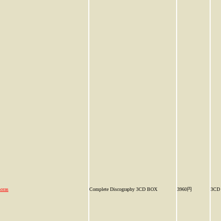
oras
Complete Discography 3CD BOX
3960円
3CD