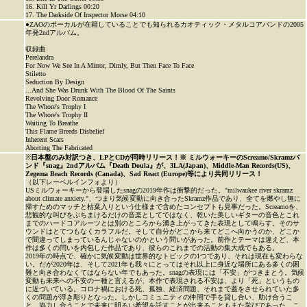
16. Kill Yr Darlings 00:20
17. The Darkside Of Inspector Morse 04:10
●ZAOのボーカルが在籍していることでも知られるカオティック・メタルコアバンドの2005
年発2ndアルバム。
収録曲
Perelandra
For Now We See In A Mirror, Dimly, But Then Face To Face
Stiletto
Seduction By Design
...And She Was Drunk With The Blood Of The Saints
Revolving Door Romance
The Whore's Trophy I
The Whore's Trophy II
Waiting To Breathe
This Flame Breeds Disbelief
Inherent Scars
Aborting The Fabricated
※
日本盤のみ対訳つき、LPとCDが同時リリース！※ ミルウォーキーのScreamo/Skramzバ
ンド『snag』2ndアルバム『Death Doula』が、3LA(Japan)、Middle-Man Records(US)、
Zegema Beach Records (Canada)、Sad React (Europe)等により共同リリース！
（以下レーベルインフォより）
USミルウォーキーから登場したsnagの2019年作は衝撃的だった。"milwaukee river skramz
about climate anxiety."、つまり気候変動に向き合ったSkramz作品であり、全てを燃やし無に
帰すためのマッチと枯葉入りという仕様まで含めたコンセプトも見事だった。Screamoを、
悲観的な叫びをぶちまけるだけの音楽としてではなく、乾いた美しいギターの音色とこれ
までのハードコアルーツとは別のところから湧き上がってきた表現として鳴らす。そのサ
ウンドはとてつもなくカラフルだ。そして自分がどこから来てどこへ向かうのか、どこか
で間違ってしまっているんじゃないのかという問いがあった。前作とテーマは違えど、本
作は多くの問いを内包した作品であり、彼らのこれまでの活動の集大成でもある。
2019年の時点で、確かに気候変動は世界的なトピックの1つであり、それは現在も変わらな
い。だが2020年は、そして2021年も我々にとってはそれ以上に身近な場所にある多くの困
難と向き合わなくてはならない年でもあった。snagの表現には「不安」がつきまとう。気候
変動も未来への不安の一種と言えるが、本作で表現される不安は、より「死」というもの
に近づいている。コロナ禍における死、孤独、経済問題、それまで蓋をさせられていた多
くの問題が浮き彫りとなった。しかしコミュニティの仲間で手を貸し合い、助け合うこ
と、協力し合うことで未来に明るい希望を託すことが出来ることもまた学びであった。こ