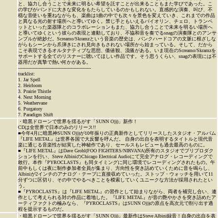
と、協力し合うことで未来に明るい希望を託すことが出来ることもまた学びであった。こ
の学びがバンドに大きな変化をもたらしているのかもしれない。直感的な演奏、叫び、不
穏な音使いを重ねながらも、楽曲は1曲の中でも次々を景色を変えていき、これまでの作品
と異なる光の射す場所へと導いてゆく。禁じ手ともいえるバイオリン、チェロ、トランペ
ットといった楽器隊とのコラボレーションもまた、協力し合うことで未来を明るい場所へ
と導いてゆくという彼らの表現と連動しており、不協和音を奏でるsnagの演奏隊とのアンサ
ンブルが絶妙だ。Screamo/Skramzという音楽の歴史は、パンクハードコアの文脈に根ざしな
がらもシーンから爪弾きにされ見向きもされない場所から始まっている。そして、だから
こそ表現できるオルタナティブな思想、価値観、流儀がある。いま現在のScreamo/Skramzを
サポートする全てのリスナーに聴いてほしい作品です。そう思うくらい、snagの表現には不
器用だが真摯で熱い何かがある。
--------------------------------------------------
tracklist:
1. Jar Spell
2. Heirloom
3. Prairie Thistle
4. Next Morning
5. Weathervane
6. Purgatory
7. Paradigm Shift
・暗黒ドローンで世界を揺るがす「SUNN O)))」新作！
CDは全世界で日本のみのリリース!!
■今年4月に暗黒神SUNN O)))が10年振りの正典新作としてリリースしたスタジオ・アルバム
『LIFE METAL』は世界各国で大反響を呼んだ。 自身の出自を表明するタイトルと現代音
楽に通じる音楽性が結実した神秘作であり、セールスもレビューも過去最高のものに。
■『LIFE METAL』はDave Grohl(FOO FIGHTERS/NIRVANA)所有のスタジオでプリプロダク
ションを行い、Steve AlbiniのChicago Electrical Audioにて完全アナログ・レコーディングで
敢行。本作『PYROCLASTS』も同タイミングに同じ環境でレコーディングされたもの。午
前中もしくは夜に制作参加者全員が集まり、方向性を突き詰めていくために音を鳴らし、
Albiniが2インチのアナログ・テープに直接収めていった。ストップ・ウォッチを用いて11
分ずつに区切り、その中でやるべきことを模索していくユニークな方法が採用されたとい
う。
■『PYROCLASTS』は『LIFE METAL』の習作として始まりながら、両者を補完し合い、連
作として考えられる対の作品に着地した。『LIFE METAL』が音の艶やかさを突き詰めたア
ーティファクトの極みなら、『PYROCLASTS』はSUNN O)))の原点を高次元で削り出す過
程を提示するものだ。
・暗黒ドローンで世界を揺るがす「SUNN O)))」最新作はSteve Albini録音！自身の出自を表