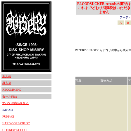
BLOODSUCKER recordsの商品は
これまでどおり消費税はいただき
ません
アーティスト
A
B
IMPORT:CHAOTICカテゴリの中から表示
新入荷
写真
買物カゴ
ア
再入荷
RECOMMEND
セール商品
すべての商品を見る
IMPORT
PUNK/OI
HARD CORE/CRUST
OLD/NEW SCHOOL