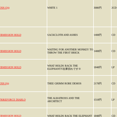
UNN O)))
WHITE 1
3080円
2CD
UBMISSION HOLD
SACKCLOTH AND ASHES
1408円
CD
WAITING FOR ANOTHER MONKEY TO
UBMISSION HOLD
1408円
CD
THROW THE FIRST BRICK
WHAT HOLDS BACK THE
UBMISSION HOLD
1848円
LP
ELEPHANT※在庫切れです※
NN 0)))
THEE GRIMM ROBE DEMOS
2178円
CD
THE ALBATROSS AND THE
TRIKEFORCE DIABLO
1518円
LP
ARCHITECT
UBMISSION HOLD
WHAT HOLDS BACK THE ELEPHANT
1848円
CD