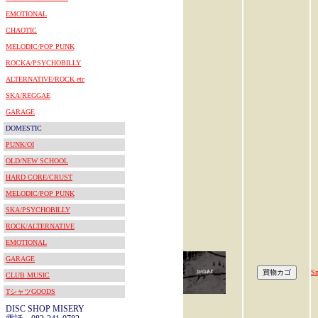
EMOTIONAL
CHAOTIC
MELODIC/POP PUNK
ROCKA/PSYCHOBILLY
ALTERNATIVE/ROCK etc
SKA/REGGAE
GARAGE
DOMESTIC
PUNK/OI
OLD/NEW SCHOOL
HARD CORE/CRUST
MELODIC/POP PUNK
SKA/PSYCHOBILLY
ROCK/ALTERNATIVE
EMOTIONAL
GARAGE
Sn
CLUB MUSIC
TシャツGOODS
DISC SHOP MISERY