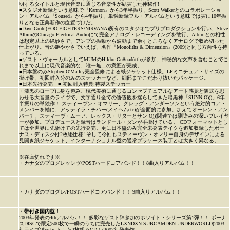
明するタイトルと現代音楽に通じる音楽性が結実した神秘作!
■スタジオ新録という意味で『Kannon』から3年半振り、Scott Walkerとのコラボレーショ
ン・アルバム『Soused』から4年振り、単独新録フル・アルバムという意味では実に10年振
りとなる正典新作の位置づけだ。
■Dave Grohl(FOO FIGHTERS/NIRVANA)所有のスタジオでプリプロダクションを行い、Steve
AlbiniのChicago Electrical Audioにて完全アナログ・レコーディングを敢行。Albiniとの相性
は想定以上の絶妙さで、アンプの振動から波動まで余すところなくアナログで収め切った
仕上がり。音の艶やかさでいえば、名作『Monoliths & Dimension』(2009)と同じ方向性を持
っている。
■ゲスト・ヴォーカルとしてMUMのHildur Guðnadóttirが参加、神秘的な女声を含むことでこ
れまで以上に現代音楽的な、唯一無二の意匠が完成。
■日本盤のみStephen O'Malley完全監修による紙ジャケット仕様。LPミニチュア・サイズの
掛け帯、初回封入分のみのステッカーなど、細部までこだわり抜いたパッケージ。
■日本先行発売 ■ 初回封入特典:特製ステッカー
・漆黒のローブに身を包み、現代美術に通じるコンセプチュアルなアート感覚と儀式を思
わせる大音量のライヴで、文字通り全ての価値観を揺らしてきた暗黒神「SUNN O)))」6年
半振りの単独作！ スティーヴン・オマリー、グレッグ・アンダーソンという絶対的コア・
メンバーを軸に、アッティラ・チハー(メイヘムetc)が全面的に参加。加えてオーレン・アン
バーチ、スティーヴ・ムーア、レックス・リターとサン O)))関連では馴染みの深いプレイヤ
ーが参加。プロデュースと録音はランドール・ダンが手掛けている。 CDフォーマットとし
ては全世界に先駆けての先行発売。更に日本盤のみ完全未発表テイクを追加収録したボー
ナス・ディスク付2枚組仕様! そして今回もスティーヴン・オマリー自身のデザインによる
見開き紙ジャケット、インターナショナル盤の通常プラケース装丁とは大きく異なる。
※在庫切れです※
・カナダのプログレッシヴ/POSTハードコアバンド！！8曲入りアルバム！！
・カナダのプログレ/POSTハードコアバンド！！ 9曲入りアルバム！！
・
帯付き国内盤！
2003年発表の4thアルバム！！ 多彩なゲスト陣参加のホワイト・シリーズ第1弾！！ ボーナ
スDISCで限定500枚で一瞬のうちに完売したLXNDXN SUBCAMDEN UNDERWORLD(2003
年ライブ)をセットした2枚組みCD！(2007年発表作