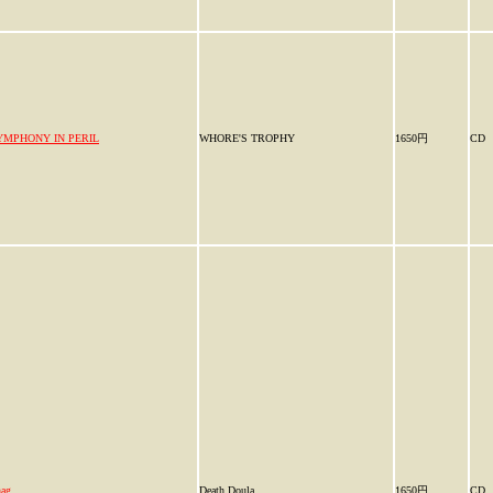
YMPHONY IN PERIL
WHORE'S TROPHY
1650円
CD
ag
Death Doula
1650円
CD