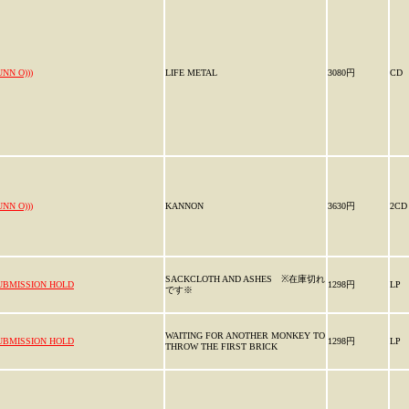
UNN O)))
LIFE METAL
3080円
CD
UNN O)))
KANNON
3630円
2CD
SACKCLOTH AND ASHES ※在庫切れ
UBMISSION HOLD
1298円
LP
です※
WAITING FOR ANOTHER MONKEY TO
UBMISSION HOLD
1298円
LP
THROW THE FIRST BRICK