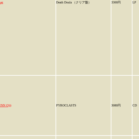
ag
Death Doula （クリア盤）
3300円
LP
UNN O)))
PYROCLASTS
3080円
CD