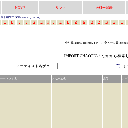
HOME
リンク
送料一覧表
頭文字検索(serach by Initial)
C
D
E
F
G
H
I
J
K
L
M
N
O
P
Q
R
S
全件数は(total records)24です。 全ページ数は(page
中
IMPORT:CHAOTICのなかから検
で
ーティスト名
アルバム名
値段
メデ