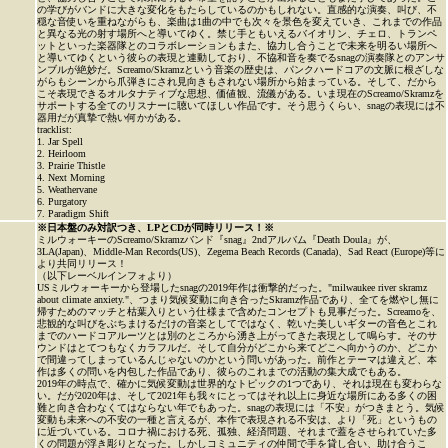
の学びがバンドに大きな変化をもたらしているのかもしれない。直感的な演奏、叫び、不
穏な音使いを重ねながらも、楽曲は1曲の中でも次々を景色を変えていき、これまでの作品
と異なる光の射す場所へと導いてゆく。禁じ手ともいえるバイオリン、チェロ、トランペ
ットといった楽器隊とのコラボレーションもまた、協力し合うことで未来を明るい場所へ
と導いてゆくという彼らの表現と連動しており、不協和音を奏でるsnagの演奏隊とのアンサ
ンブルが絶妙だ。Screamo/Skramzという音楽の歴史は、パンクハードコアの文脈に根ざしな
がらもシーンから爪弾きにされ見向きもされない場所から始まっている。そして、だから
こそ表現できるオルタナティブな思想、価値観、流儀がある。いま現在のScreamo/Skramzを
サポートする全てのリスナーに聴いてほしい作品です。そう思うくらい、snagの表現には不
器用だが真摯で熱い何かがある。
tracklist:
1. Jar Spell
2. Heirloom
3. Prairie Thistle
4. Next Morning
5. Weathervane
6. Purgatory
7. Paradigm Shift
※日本盤のみ対訳つき、LPとCDが同時リリース！※
ミルウォーキーのScreamo/Skramzバンド『snag』2ndアルバム『Death Doula』が、
3LA(Japan)、Middle-Man Records(US)、Zegema Beach Records (Canada)、Sad React (Europe)等に
より共同リリース！
（以下レーベルインフォより）
USミルウォーキーから登場したsnagの2019年作は衝撃的だった。"milwaukee river skramz
about climate anxiety."、つまり気候変動に向き合ったSkramz作品であり、全てを燃やし無に
帰すためのマッチと枯葉入りという仕様まで含めたコンセプトも見事だった。Screamoを、
悲観的な叫びをぶちまけるだけの音楽としてではなく、乾いた美しいギターの音色とこれ
までのハードコアルーツとは別のところから湧き上がってきた表現として鳴らす。そのサ
ウンドはとてつもなくカラフルだ。そして自分がどこから来てどこへ向かうのか、どこか
で間違ってしまっているんじゃないのかという問いがあった。前作とテーマは違えど、本
作は多くの問いを内包した作品であり、彼らのこれまでの活動の集大成でもある。
2019年の時点で、確かに気候変動は世界的なトピックの1つであり、それは現在も変わらな
い。だが2020年は、そして2021年も我々にとってはそれ以上に身近な場所にある多くの困
難と向き合わなくてはならない年でもあった。snagの表現には「不安」がつきまとう。気候
変動も未来への不安の一種と言えるが、本作で表現される不安は、より「死」というもの
に近づいている。コロナ禍における死、孤独、経済問題、それまで蓋をさせられていた多
くの問題が浮き彫りとなった。しかしコミュニティの仲間で手を貸し合い、助け合うこ