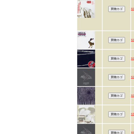
S
S
S
S
SU
S
S