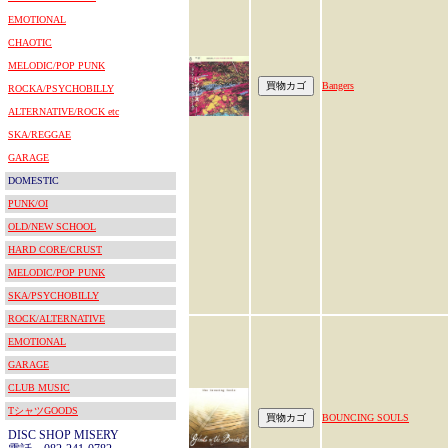
EMOTIONAL
CHAOTIC
MELODIC/POP PUNK
Bangers
ROCKA/PSYCHOBILLY
ALTERNATIVE/ROCK etc
SKA/REGGAE
GARAGE
DOMESTIC
PUNK/OI
OLD/NEW SCHOOL
HARD CORE/CRUST
MELODIC/POP PUNK
SKA/PSYCHOBILLY
ROCK/ALTERNATIVE
EMOTIONAL
GARAGE
CLUB MUSIC
TシャツGOODS
BOUNCING SOULS
DISC SHOP MISERY