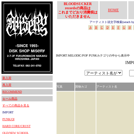
BLOODSUCKER
recordsの商品は
HOME
これまでどおり消費税は
いただきません
アーティスト頭文字検索(serach by In
A
B
C
D
E
F
G
H
IMPORT:MELODIC/POP PUNKカテゴリの中から表示中
IM
新入荷
再入荷
写真
買物カゴ
アーティスト名
RECOMMEND
セール商品
すべての商品を見る
IMPORT
PUNK/OI
HARD CORE/CRUST
OLD/NEW SCHOOL