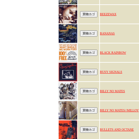
BEEZEWAX
BANANAS
BLACK RAINBOW
BUSY SIGNALS
BILLY NO MATES
BILLY NO MATES//MILLOY
BULLETS AND OCTANE