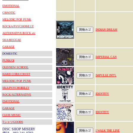
EMOTIONAL
CHAOTIC
MELODIC/POP PUNK
ROCKA/PSYCHOBILLY
INDIAN DREAM
ALTERNATIVE/ROCK etc
SKA/REGGAE
GARAGE
DOMESTIC
IMPERIAL CAN
PUNK/OI
OLD/NEW SCHOOL
HARD CORE/CRUST
IMPULSE INT'L
MELODIC/POP PUNK
SKA/PSYCHOBILLY
IDENTITY
ROCK/ALTERNATIVE
EMOTIONAL
GARAGE
IDENTITY
CLUB MUSIC
TシャツGOODS
DISC SHOP MISERY
I WALK THE LINE