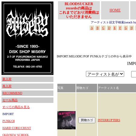
BLOODSUCKER
recordsの商品は
HOME
これまでどおり消費税は
いただきません
アーティスト頭文字検索(serach by In
A
B
C
D
E
F
G
H
IMPORT:MELODIC/POP PUNKカテゴリの中から表示中
IM
新入荷
再入荷
写真
買物カゴ
アーティスト名
RECOMMEND
セール商品
すべての商品を見る
IMPORT
INTERRUPTERS
PUNK/OI
HARD CORE/CRUST
OLD/NEW SCHOOL