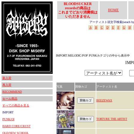
BLOODSUCKER
recordsの商品は
HOME
これまでどおり消費税は
いただきません
アーティスト頭文字検索(serach by In
A
B
C
D
E
F
G
H
IMPORT:MELODIC/POP PUNKカテゴリの中から表示中
IM
新入荷
再入荷
写真
買物カゴ
アーティスト名
RECOMMEND
セール商品
BEEZEWAX
すべての商品を見る
IMPORT
TORTURE THE ARTIST
PUNK/OI
HARD CORE/CRUST
OLD/NEW SCHOOL