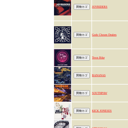
JOYRIDERS
Gods Chosen Dealers
Town Bike
BANANAS
SOUTHPAW
KICK JONESES