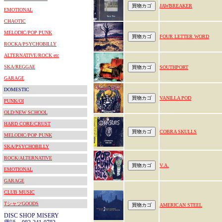
JAWBREAKER
EMOTIONAL
CHAOTIC
MELODIC/POP PUNK
FOUR LETTER WORD
ROCKA/PSYCHOBILLY
ALTERNATIVE/ROCK etc
SKA/REGGAE
SOUTHPORT
GARAGE
DOMESTIC
VANILLA POD
PUNK/OI
OLD/NEW SCHOOL
HARD CORE/CRUST
COBRA SKULLS
MELODIC/POP PUNK
SKA/PSYCHOBILLY
ROCK/ALTERNATIVE
V.A.
EMOTIONAL
GARAGE
CLUB MUSIC
TシャツGOODS
AMERICAN STEEL
DISC SHOP MISERY