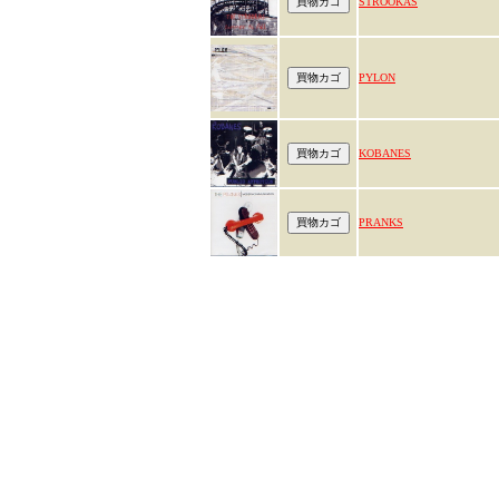
STROOKAS
PYLON
KOBANES
PRANKS