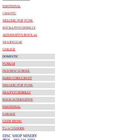
EMOTIONAL
CHAOTIC
MELODIC/POP PUNK
ROCKA/PSYCHOBILLY
ALTERNATIVE/ROCK etc
SKA/REGGAE
GARAGE
DOMESTIC
PUNK/OI
OLD/NEW SCHOOL
HARD CORE/CRUST
MELODIC/POP PUNK
SKA/PSYCHOBILLY
ROCK/ALTERNATIVE
EMOTIONAL
GARAGE
CLUB MUSIC
TシャツGOODS
DISC SHOP MISERY