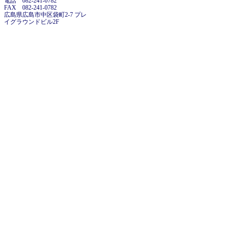
電話 082-241-0782
FAX 082-241-0782
広島県広島市中区袋町2-7 プレ
イグラウンドビル2F