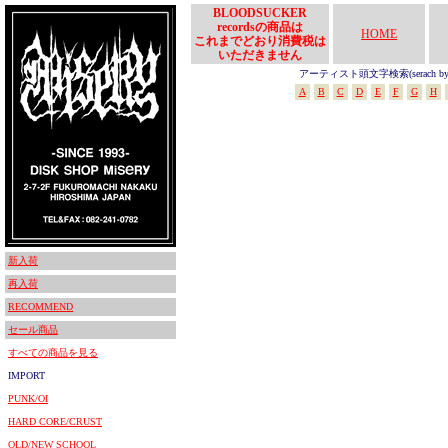
BLOODSUCKER
recordsの商品は
HOME
これまでどおり消費税は
いただきません
アーティスト頭文字検索(serach by In
A
B
C
D
E
F
G
H
新入荷
再入荷
RECOMMEND
セール商品
すべての商品を見る
IMPORT
PUNK/OI
HARD CORE/CRUST
OLD/NEW SCHOOL