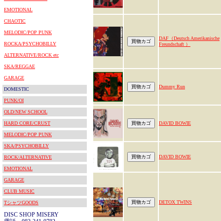
EMOTIONAL
CHAOTIC
MELODIC/POP PUNK
DAF（Deutsch Amerikanische
ROCKA/PSYCHOBILLY
Freundschaft ）
ALTERNATIVE/ROCK etc
SKA/REGGAE
GARAGE
Dummy Run
DOMESTIC
PUNK/OI
OLD/NEW SCHOOL
HARD CORE/CRUST
DAVID BOWIE
MELODIC/POP PUNK
SKA/PSYCHOBILLY
DAVID BOWIE
ROCK/ALTERNATIVE
EMOTIONAL
GARAGE
CLUB MUSIC
DETOX TWINS
TシャツGOODS
DISC SHOP MISERY