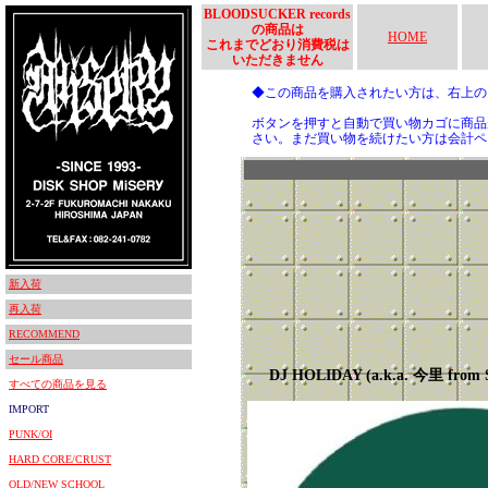
BLOODSUCKER records
の商品は
HOME
これまでどおり消費税は
いただきません
◆この商品を購入されたい方は、右上
ボタンを押すと自動で買い物カゴに商品
さい。まだ買い物を続けたい方は会計ペ
新入荷
再入荷
RECOMMEND
セール商品
DJ HOLIDAY (a.k.a. 今里 fro
すべての商品を見る
IMPORT
PUNK/OI
HARD CORE/CRUST
OLD/NEW SCHOOL