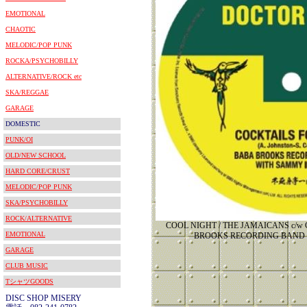
EMOTIONAL
CHAOTIC
MELODIC/POP PUNK
ROCKA/PSYCHOBILLY
ALTERNATIVE/ROCK etc
SKA/REGGAE
GARAGE
DOMESTIC
PUNK/OI
OLD/NEW SCHOOL
HARD CORE/CRUST
MELODIC/POP PUNK
SKA/PSYCHOBILLY
ROCK/ALTERNATIVE
COOL NIGHT / THE JAMAICANS c/w
EMOTIONAL
BROOKS RECORDING BAND
GARAGE
CLUB MUSIC
TシャツGOODS
DISC SHOP MISERY