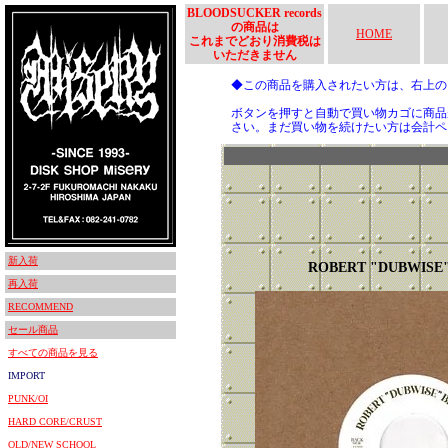
BLOODSUCKER records
の商品は
HOME
これまでどおり消費税は
いただきません
◆この商品を購入されたい方は、右上
ボタンを押すと自動で買い物カゴに商品
さい。まだ買い物を続けたい方は会計ペ
新入荷
ROBERT "DUBWISE
再入荷
RECOMMEND
セール商品
すべての商品を見る
IMPORT
PUNK/OI
HARD CORE/CRUST
OLD/NEW SCHOOL