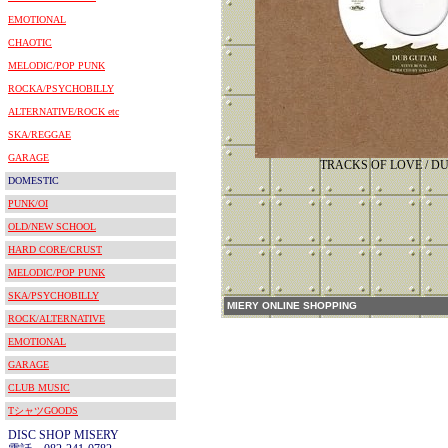
EMOTIONAL
CHAOTIC
MELODIC/POP PUNK
ROCKA/PSYCHOBILLY
ALTERNATIVE/ROCK etc
SKA/REGGAE
GARAGE
TRACKS OF LOVE / D
DOMESTIC
PUNK/OI
OLD/NEW SCHOOL
HARD CORE/CRUST
MELODIC/POP PUNK
SKA/PSYCHOBILLY
MIERY ONLINE SHOPPING
ROCK/ALTERNATIVE
EMOTIONAL
GARAGE
CLUB MUSIC
TシャツGOODS
DISC SHOP MISERY