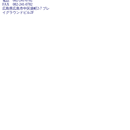
電話 082-241-0782
FAX 082-241-0782
広島県広島市中区袋町2-7 プレ
イグラウンドビル2F