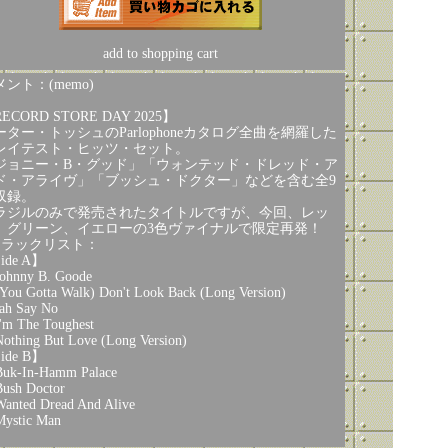
add to shopping cart
ント：(memo)
ECORD STORE DAY 2025】
ーター・トッシュのParlophoneカタログ全曲を網羅した
レイテスト・ヒッツ・セット。
ジョニー・B・グッド」「ウォンテッド・ドレッド・ア
ド・アライヴ」「ブッシュ・ドクター」などを含む全9
収録。
ラジルのみで発売されたタイトルですが、今回、レッ
、グリーン、イエローの3色ヴァイナルで限定再発！
トラックリスト：
ide A】
Johnny B. Goode
(You Gotta Walk) Don't Look Back (Long Version)
Jah Say No
I'm The Toughest
Nothing But Love (Long Version)
ide B】
Buk-In-Hamm Palace
Bush Doctor
Wanted Dread And Alive
Mystic Man