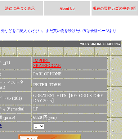
法律に基づく表示
About US
現在の買物カゴの中身 0円
り先などをご記入ください。まだ買い物を続けたい方は会計ページより
MIERY ONLINE SHOPPING
IMPORT:
テゴリ
SKA/REGGAE
番
PARLOPHONE
ーティスト名
PETER TOSH
ist)
GREATEST HITS【RECORD STORE
トル (title)
DAY 2025】
ィア(media)
LP
(price)
6820 円
(yen)
数