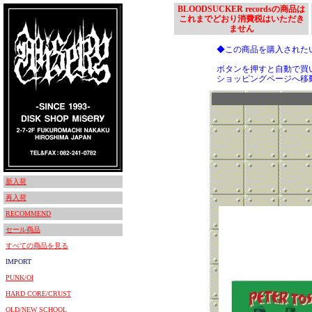
BLOODSUCKER recordsの商品は
これまでどおり消費税はいただき
ません
◆この商品を購入された
ボタンを押すと自動で買
ショッピングページへ移
新入荷
再入荷
RECOMMEND
セール商品
すべての商品を見る
IMPORT
PUNK/OI
HARD CORE/CRUST
OLD/NEW SCHOOL