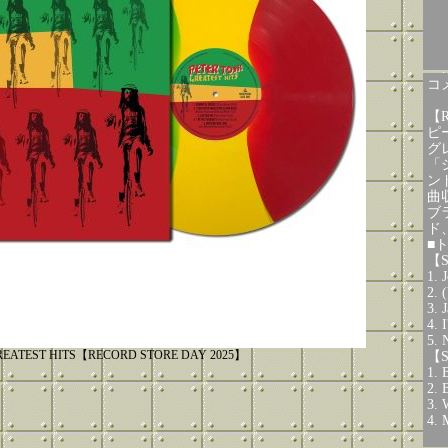
コメ
【R
ピ
グ
「
ン
曲
ブ
ド
■
【S
1. 
2. 
3. 
4. 
5. 
EATEST HITS【RECORD STORE DAY 2025】
【S
1. 
2. 
3. 
4. 