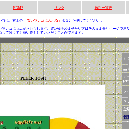
HOME
リンク
送料一覧表
い方は、右上の
「買い物カゴに入れる」
ボタンを押してください 。
い物カゴに商品が入れられます。買い物を済ませたい方はそのまま会計ページで送
動して続けてお買い物をしていただくことができます。
カ
品
ア
PETER TOSH
(art
タイ
メデ
金額 
個