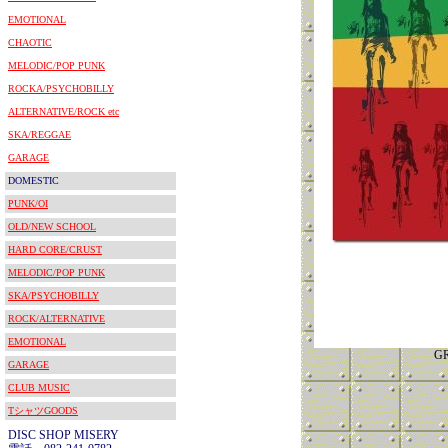
EMOTIONAL
CHAOTIC
MELODIC/POP PUNK
ROCKA/PSYCHOBILLY
ALTERNATIVE/ROCK etc
SKA/REGGAE
GARAGE
DOMESTIC
PUNK/OI
OLD/NEW SCHOOL
HARD CORE/CRUST
MELODIC/POP PUNK
SKA/PSYCHOBILLY
ROCK/ALTERNATIVE
EMOTIONAL
GR
GARAGE
CLUB MUSIC
TシャツGOODS
DISC SHOP MISERY