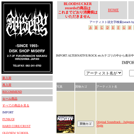
BLOODSUCKER
recordsの商品は
HOME
これまでどおり消費税は
いただきません
アーティスト頭文字検索(serach by In
A
B
C
D
E
F
G
H
IMPORT:ALTERNATIVE/ROCK etcカテゴリの中から表示中
IMPO
新入荷
再入荷
写真
買物カゴ
アーティスト名
RECOMMEND
セール商品
すべての商品を見る
IMPORT
PUNK/OI
Original Soundtrack - Judgeme
Night
HARD CORE/CRUST
OLD/NEW SCHOOL