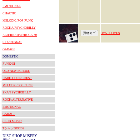
EMOTIONAL
CHAOTIC
MELODIC/POP PUNK
ROCKA/PSYCHOBILLY
OVA LOOVEN
ALTERNATIVE/ROCK etc
SKA/REGGAE
GARAGE
DOMESTIC
PUNK/OI
OLD/NEW SCHOOL
HARD CORE/CRUST
MELODIC/POP PUNK
SKA/PSYCHOBILLY
ROCK/ALTERNATIVE
EMOTIONAL
GARAGE
CLUB MUSIC
TシャツGOODS
DISC SHOP MISERY