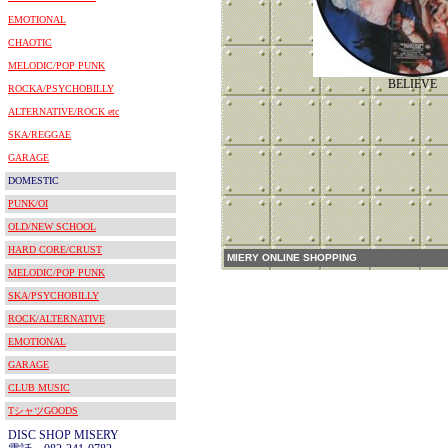
EMOTIONAL
CHAOTIC
MELODIC/POP PUNK
BELIEVE
ROCKA/PSYCHOBILLY
ALTERNATIVE/ROCK etc
SKA/REGGAE
GARAGE
DOMESTIC
PUNK/OI
OLD/NEW SCHOOL
HARD CORE/CRUST
MIERY ONLINE SHOPPING
MELODIC/POP PUNK
SKA/PSYCHOBILLY
ROCK/ALTERNATIVE
EMOTIONAL
GARAGE
CLUB MUSIC
TシャツGOODS
DISC SHOP MISERY