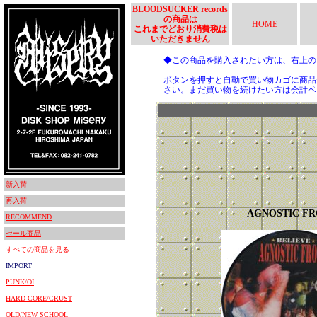
BLOODSUCKER records
の商品は
HOME
これまでどおり消費税は
いただきません
◆この商品を購入されたい方は、右上
ボタンを押すと自動で買い物カゴに商品
さい。まだ買い物を続けたい方は会計ペ
新入荷
再入荷
AGNOSTIC F
RECOMMEND
セール商品
すべての商品を見る
IMPORT
PUNK/OI
HARD CORE/CRUST
OLD/NEW SCHOOL