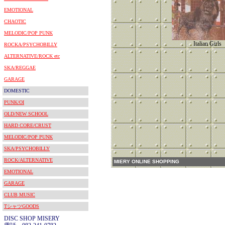
EMOTIONAL
CHAOTIC
MELODIC/POP PUNK
Italian Girls
ROCKA/PSYCHOBILLY
ALTERNATIVE/ROCK etc
SKA/REGGAE
GARAGE
DOMESTIC
PUNK/OI
OLD/NEW SCHOOL
HARD CORE/CRUST
MELODIC/POP PUNK
SKA/PSYCHOBILLY
ROCK/ALTERNATIVE
MIERY ONLINE SHOPPING
EMOTIONAL
GARAGE
CLUB MUSIC
TシャツGOODS
DISC SHOP MISERY