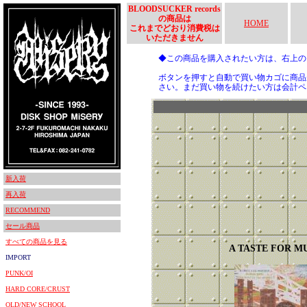
BLOODSUCKER records
の商品は
HOME
これまでどおり消費税は
いただきません
◆この商品を購入されたい方は、右上
ボタンを押すと自動で買い物カゴに商品
さい。まだ買い物を続けたい方は会計ペ
新入荷
再入荷
RECOMMEND
セール商品
すべての商品を見る
A TASTE FOR M
IMPORT
PUNK/OI
HARD CORE/CRUST
OLD/NEW SCHOOL