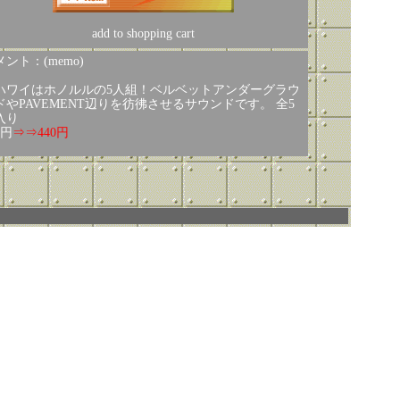
add to shopping cart
ント：(memo)
ハワイはホノルルの5人組！ベルベットアンダーグラウ
ドやPAVEMENT辺りを彷彿させるサウンドです。 全5
入り
0円
⇒⇒440円