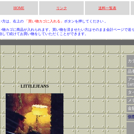
HOME
リンク
送料一覧表
い方は、右上の
「買い物カゴに入れる」
ボタンを押してください 。
い物カゴに商品が入れられます。買い物を済ませたい方はそのまま会計ページで送
動して続けてお買い物をしていただくことができます。
カ
品
ア
(art
LITTLEJEANS
タイ
メデ
金額 
個