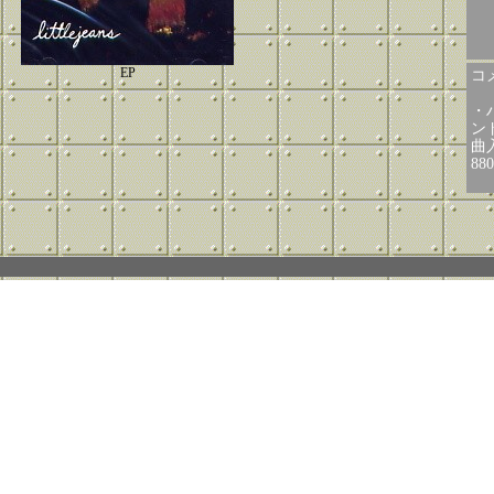
EP
コメ
・
ン
曲
88