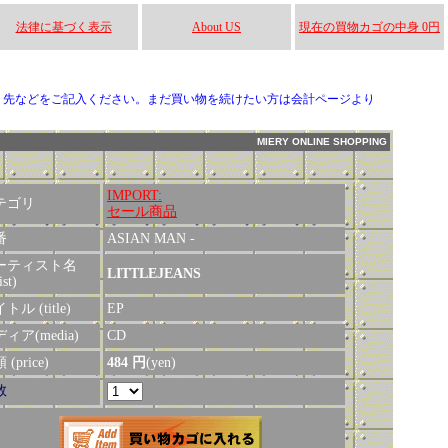
法律に基づく表示
About US
現在の買物カゴの中身 0円
り先などをご記入ください。まだ買い物を続けたい方は会計ページより
MIERY ONLINE SHOPPING
IMPORT:
テゴリ
セール商品
番
ASIAN MAN -
ーティスト名
LITTLEJEANS
ist)
トル (title)
EP
ィア(media)
CD
(price)
484 円
(yen)
数