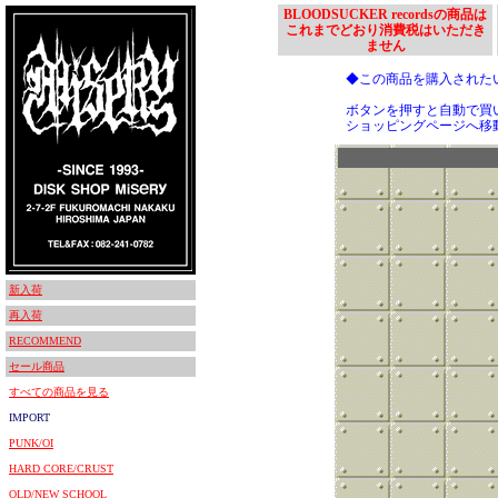
BLOODSUCKER recordsの商品は
これまでどおり消費税はいただき
ません
◆この商品を購入された
ボタンを押すと自動で買
ショッピングページへ移
新入荷
再入荷
RECOMMEND
セール商品
すべての商品を見る
IMPORT
PUNK/OI
HARD CORE/CRUST
OLD/NEW SCHOOL