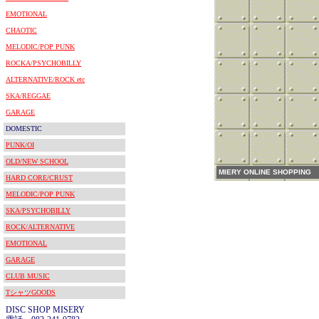
EMOTIONAL
CHAOTIC
MELODIC/POP PUNK
ROCKA/PSYCHOBILLY
ALTERNATIVE/ROCK etc
SKA/REGGAE
GARAGE
DOMESTIC
PUNK/OI
OLD/NEW SCHOOL
MIERY ONLINE SHOPPING
HARD CORE/CRUST
MELODIC/POP PUNK
SKA/PSYCHOBILLY
ROCK/ALTERNATIVE
EMOTIONAL
GARAGE
CLUB MUSIC
TシャツGOODS
DISC SHOP MISERY