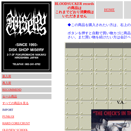
BLOODSUCKER records
の商品は
HOME
これまでどおり消費税は
いただきません
◆この商品を購入されたい方は、右上
ボタンを押すと自動で買い物カゴに商品
さい。まだ買い物を続けたい方は会計ペ
新入荷
再入荷
RECOMMEND
セール商品
V.A.
すべての商品を見る
IMPORT
PUNK/OI
HARD CORE/CRUST
OLD/NEW SCHOOL