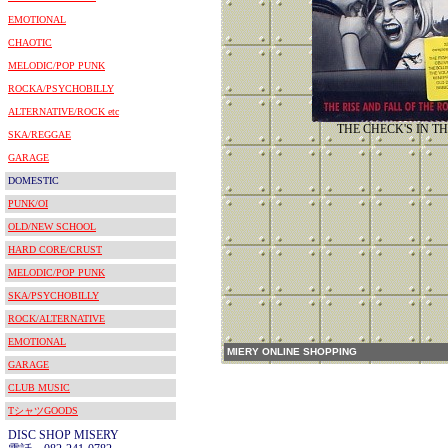
EMOTIONAL
CHAOTIC
MELODIC/POP PUNK
ROCKA/PSYCHOBILLY
ALTERNATIVE/ROCK etc
THE CHECK'S IN T
SKA/REGGAE
GARAGE
DOMESTIC
PUNK/OI
OLD/NEW SCHOOL
HARD CORE/CRUST
MELODIC/POP PUNK
SKA/PSYCHOBILLY
ROCK/ALTERNATIVE
EMOTIONAL
MIERY ONLINE SHOPPING
GARAGE
CLUB MUSIC
TシャツGOODS
DISC SHOP MISERY