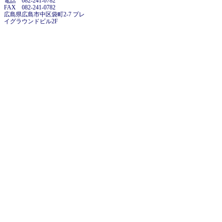
電話 082-241-0782
FAX 082-241-0782
広島県広島市中区袋町2-7 プレ
イグラウンドビル2F