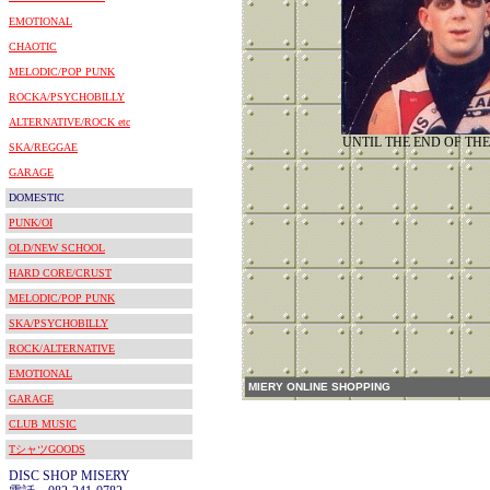
EMOTIONAL
CHAOTIC
MELODIC/POP PUNK
ROCKA/PSYCHOBILLY
ALTERNATIVE/ROCK etc
UNTIL THE END OF TH
SKA/REGGAE
GARAGE
DOMESTIC
PUNK/OI
OLD/NEW SCHOOL
HARD CORE/CRUST
MELODIC/POP PUNK
SKA/PSYCHOBILLY
ROCK/ALTERNATIVE
EMOTIONAL
MIERY ONLINE SHOPPING
GARAGE
CLUB MUSIC
TシャツGOODS
DISC SHOP MISERY