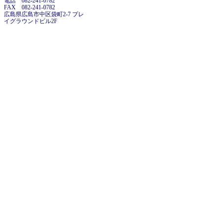
電話 082-241-0782
FAX 082-241-0782
広島県広島市中区袋町2-7 プレ
イグラウンドビル2F