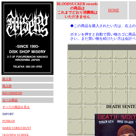
BLOODSUCKER records
の商品は
HOME
これまでどおり消費税は
いただきません
◆この商品を購入されたい方は、右上
ボタンを押すと自動で買い物カゴに商品
さい。まだ買い物を続けたい方は会計ペ
新入荷
再入荷
RECOMMEND
セール商品
DEATH SENT
すべての商品を見る
IMPORT
PUNK/OI
HARD CORE/CRUST
OLD/NEW SCHOOL