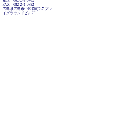
電話 082-241-0782
FAX 082-241-0782
広島県広島市中区袋町2-7 プレ
イグラウンドビル2F