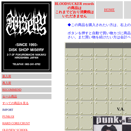
BLOODSUCKER records
の商品は
HOME
これまでどおり消費税は
いただきません
◆この商品を購入されたい方は、右上
ボタンを押すと自動で買い物カゴに商品
さい。まだ買い物を続けたい方は会計ペ
新入荷
再入荷
RECOMMEND
セール商品
すべての商品を見る
V.A.
IMPORT
PUNK/OI
HARD CORE/CRUST
OLD/NEW SCHOOL