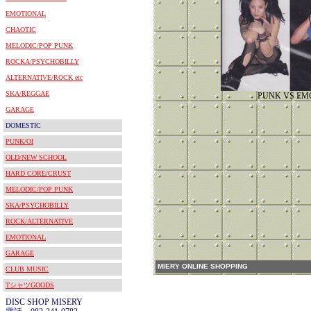
EMOTIONAL
CHAOTIC
MELODIC/POP PUNK
ROCKA/PSYCHOBILLY
ALTERNATIVE/ROCK etc
SKA/REGGAE
PUNK VS EM
GARAGE
DOMESTIC
PUNK/OI
OLD/NEW SCHOOL
HARD CORE/CRUST
MELODIC/POP PUNK
SKA/PSYCHOBILLY
ROCK/ALTERNATIVE
EMOTIONAL
GARAGE
MIERY ONLINE SHOPPING
CLUB MUSIC
TシャツGOODS
DISC SHOP MISERY