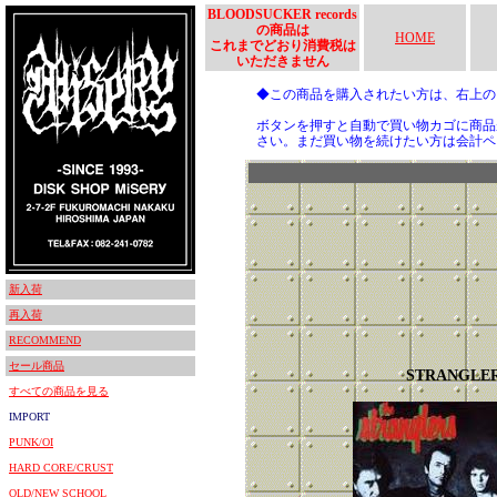
BLOODSUCKER records
の商品は
HOME
これまでどおり消費税は
いただきません
◆この商品を購入されたい方は、右上
ボタンを押すと自動で買い物カゴに商品
さい。まだ買い物を続けたい方は会計ペ
新入荷
再入荷
RECOMMEND
セール商品
STRANGLE
すべての商品を見る
IMPORT
PUNK/OI
HARD CORE/CRUST
OLD/NEW SCHOOL