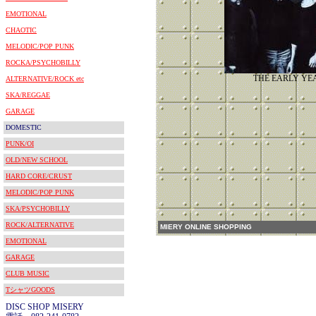
EMOTIONAL
CHAOTIC
MELODIC/POP PUNK
ROCKA/PSYCHOBILLY
THE EARLY YE
ALTERNATIVE/ROCK etc
SKA/REGGAE
GARAGE
DOMESTIC
PUNK/OI
OLD/NEW SCHOOL
HARD CORE/CRUST
MELODIC/POP PUNK
SKA/PSYCHOBILLY
ROCK/ALTERNATIVE
MIERY ONLINE SHOPPING
EMOTIONAL
GARAGE
CLUB MUSIC
TシャツGOODS
DISC SHOP MISERY