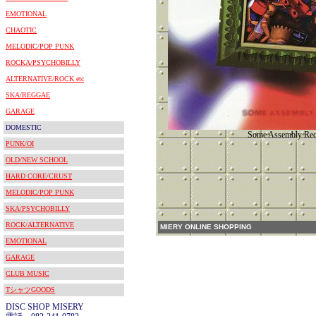
EMOTIONAL
CHAOTIC
MELODIC/POP PUNK
ROCKA/PSYCHOBILLY
ALTERNATIVE/ROCK etc
SKA/REGGAE
GARAGE
DOMESTIC
Some Assembly Req
PUNK/OI
OLD/NEW SCHOOL
HARD CORE/CRUST
MELODIC/POP PUNK
SKA/PSYCHOBILLY
ROCK/ALTERNATIVE
MIERY ONLINE SHOPPING
EMOTIONAL
GARAGE
CLUB MUSIC
TシャツGOODS
DISC SHOP MISERY