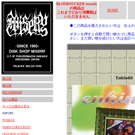
BLOODSUCKER records
の商品は
HOME
これまでどおり消費税は
いただきません
◆この商品を購入されたい方は、右上
ボタンを押すと自動で買い物カゴに商品
さい。まだ買い物を続けたい方は会計ペ
Enkindel
新入荷
再入荷
RECOMMEND
セール商品
すべての商品を見る
IMPORT
PUNK/OI
HARD CORE/CRUST
OLD/NEW SCHOOL