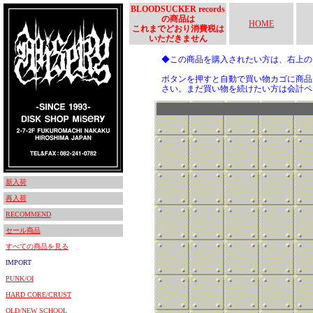
BLOODSUCKER records
の商品は
HOME
これまでどおり消費税は
いただきません
◆この商品を購入されたい方は、右上
ボタンを押すと自動で買い物カゴに商品
さい。まだ買い物を続けたい方は会計ペ
新入荷
再入荷
RECOMMEND
セール商品
すべての商品を見る
IMPORT
PUNK/OI
HARD CORE/CRUST
OLD/NEW SCHOOL