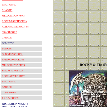
EMOTIONAL
CHAOTIC
MELODIC/POP PUNK
ROCKA/PSYCHOBILLY
ALTERNATIVE/ROCK etc
SKA/REGGAE
GARAGE
DOMESTIC
PUNK/OI
OLD/NEW SCHOOL
HARD CORE/CRUST
ROCKY & The S
MELODIC/POP PUNK
SKA/PSYCHOBILLY
ROCK/ALTERNATIVE
EMOTIONAL
GARAGE
CLUB MUSIC
TシャツGOODS
DISC SHOP MISERY