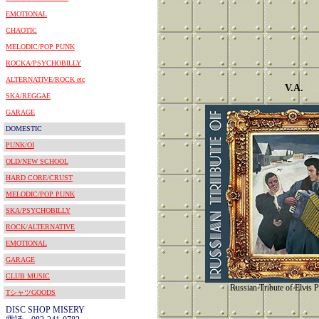
EMOTIONAL
CHAOTIC
MELODIC/POP PUNK
ROCKA/PSYCHOBILLY
ALTERNATIVE/ROCK etc
V.A.
SKA/REGGAE
GARAGE
DOMESTIC
PUNK/OI
OLD/NEW SCHOOL
HARD CORE/CRUST
MELODIC/POP PUNK
SKA/PSYCHOBILLY
ROCK/ALTERNATIVE
EMOTIONAL
GARAGE
CLUB MUSIC
Russian Tribute of Elvis 
TシャツGOODS
DISC SHOP MISERY