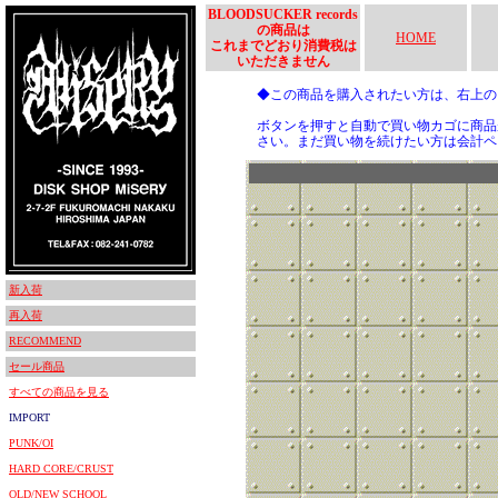
BLOODSUCKER records
の商品は
HOME
これまでどおり消費税は
いただきません
◆この商品を購入されたい方は、右上
ボタンを押すと自動で買い物カゴに商品
さい。まだ買い物を続けたい方は会計ペ
新入荷
再入荷
RECOMMEND
セール商品
すべての商品を見る
IMPORT
PUNK/OI
HARD CORE/CRUST
OLD/NEW SCHOOL