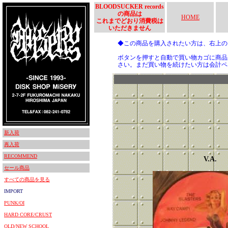
BLOODSUCKER records
の商品は
HOME
これまでどおり消費税は
いただきません
◆この商品を購入されたい方は、右上
ボタンを押すと自動で買い物カゴに商品
さい。まだ買い物を続けたい方は会計ペ
新入荷
再入荷
RECOMMEND
V.A.
セール商品
すべての商品を見る
IMPORT
PUNK/OI
HARD CORE/CRUST
OLD/NEW SCHOOL