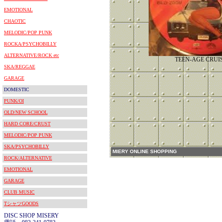
EMOTIONAL
CHAOTIC
MELODIC/POP PUNK
ROCKA/PSYCHOBILLY
ALTERNATIVE/ROCK etc
TEEN-AGE CRUI
SKA/REGGAE
GARAGE
DOMESTIC
PUNK/OI
OLD/NEW SCHOOL
HARD CORE/CRUST
MELODIC/POP PUNK
SKA/PSYCHOBILLY
MIERY ONLINE SHOPPING
ROCK/ALTERNATIVE
EMOTIONAL
GARAGE
CLUB MUSIC
TシャツGOODS
DISC SHOP MISERY