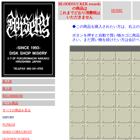
BLOODSUCKER records
の商品は
HOME
これまでどおり消費税は
いただきません
◆この商品を購入されたい方は、右上
ボタンを押すと自動で買い物カゴに商品
さい。まだ買い物を続けたい方は会計ペ
新入荷
再入荷
RECOMMEND
セール商品
すべての商品を見る
IMPORT
PUNK/OI
HARD CORE/CRUST
OLD/NEW SCHOOL