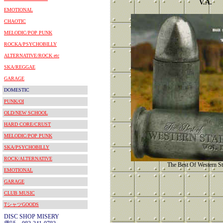
V.A.
EMOTIONAL
CHAOTIC
MELODIC/POP PUNK
ROCKA/PSYCHOBILLY
ALTERNATIVE/ROCK etc
SKA/REGGAE
GARAGE
DOMESTIC
PUNK/OI
OLD/NEW SCHOOL
HARD CORE/CRUST
MELODIC/POP PUNK
SKA/PSYCHOBILLY
ROCK/ALTERNATIVE
The Best Of Western Sta
EMOTIONAL
GARAGE
CLUB MUSIC
TシャツGOODS
DISC SHOP MISERY