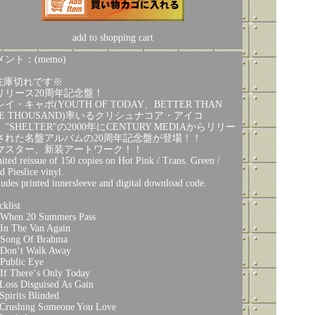
add to shopping cart
ント：(memo)
在庫切れです※
リリース20周年記念盤！
イ・キャポ(YOUTH OF TODAY、BETTER THAN
HE THOUSAND)率いるクリシュナコア・アイコ
"SHELTER"の2000年にCENTURY MEDIAからリリー
された名盤アルバムの20周年記念盤が登場！！
マスター、新装アートワーク！！
ited reissue of 150 copies on Hot Pink / Trans. Green /
d Pieslice vinyl.
ludes printed innersleeve and digital download code.
cklist
When 20 Summers Pass
In The Van Again
Song Of Brahma
Don‘t Walk Away
Public Eye
If There‘s Only Today
Loss Disguised As Gain
Spirits Blinded
Crushing Someone You Love