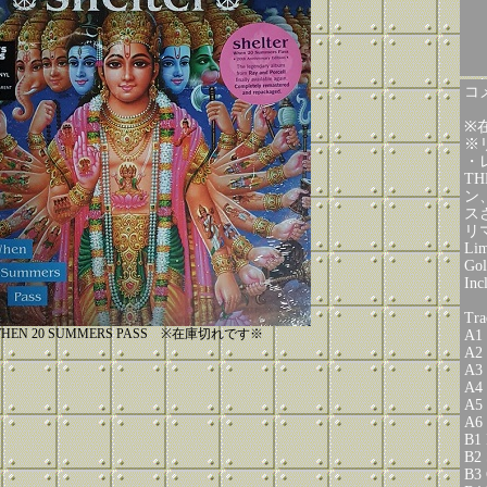
コメ
※
※
・レ
T
ン、
ス
リ
Lim
Gol
Inc
Tra
HEN 20 SUMMERS PASS ※在庫切れです※
A1 
A2 
A3 
A4 
A5 
A6 
B1 
B2 
B3 