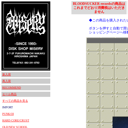
BLOODSUCKER recordsの商品は
これまでどおり消費税はいただき
ません
◆この商品を購入された
ボタンを押すと自動で買
ショッピングページへ移
新入荷
再入荷
RECOMMEND
セール商品
すべての商品を見る
IMPORT
PUNK/OI
HARD CORE/CRUST
OLD/NEW SCHOOL