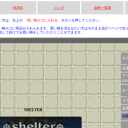
HOME
リンク
送料一覧表
い方は、右上の
「買い物カゴに入れる」
ボタンを押してください 。
い物カゴに商品が入れられます。買い物を済ませたい方はそのまま会計ページで送
動して続けてお買い物をしていただくことができます。
カ
品
ア
(art
タイ
メデ
金額 
SHELTER
個