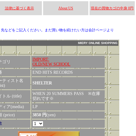
法律に基づく表示
About US
現在の買物カゴの中身 0円
り先などをご記入ください。まだ買い物を続けたい方は会計ページより
MIERY ONLINE SHOPPING
IMPORT:
テゴリ
OLD/NEW SCHOOL
番
END HITS RECORDS
ーティスト名
SHELTER
ist)
WHEN 20 SUMMERS PASS ※在庫
トル (title)
切れです※
ィア(media)
LP
(price)
3850 円
(yen)
数