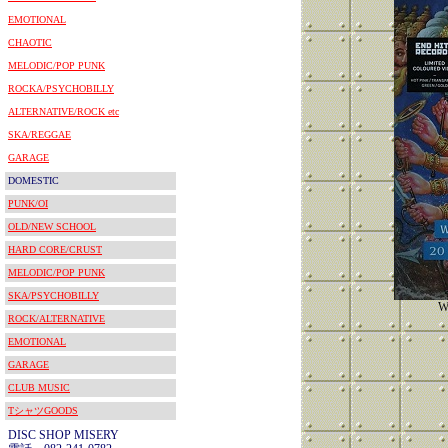
EMOTIONAL
CHAOTIC
MELODIC/POP PUNK
ROCKA/PSYCHOBILLY
ALTERNATIVE/ROCK etc
SKA/REGGAE
GARAGE
DOMESTIC
PUNK/OI
OLD/NEW SCHOOL
HARD CORE/CRUST
MELODIC/POP PUNK
SKA/PSYCHOBILLY
W
ROCK/ALTERNATIVE
EMOTIONAL
GARAGE
CLUB MUSIC
TシャツGOODS
DISC SHOP MISERY