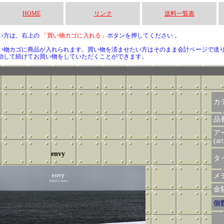
HOME
リンク
送料一覧表
い方は、右上の
「買い物カゴに入れる」
ボタンを押してください 。
い物カゴに商品が入れられます。買い物を済ませたい方はそのまま会計ページで送
動して続けてお買い物をしていただくことができます。
カ
品
ア
(art
envy
タイ
メデ
金額 
個