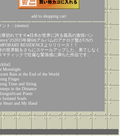
add to shopping cart
ント：(memo)
在庫切れです※●日本が世界に誇る孤高の激情バン
"envy"の2015年発6thアルバムのアナログ盤がUSの
MPORARY RESIDENCEよりリリース！！
作の世界観をさらにスケールアップした、果てしなく
ラマティックで壮厳な緊張感に満ちた作品です。
cklist]
e Moonlight
orant Rain at the End of the World
ning Finger
king Time and String
tsteps in the Distance
Insignificant Poem
 Isolated Souls
r Heart and My Hand