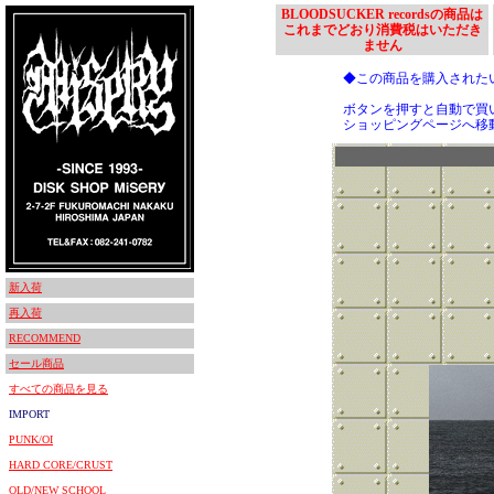
BLOODSUCKER recordsの商品は
これまでどおり消費税はいただき
ません
◆この商品を購入された
ボタンを押すと自動で買
ショッピングページへ移
新入荷
再入荷
RECOMMEND
セール商品
すべての商品を見る
IMPORT
PUNK/OI
HARD CORE/CRUST
OLD/NEW SCHOOL