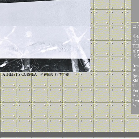
コメ
※
ド
TE
前
ド
[tra
Blu
ATHEIST'S CORNEA ※在庫切れです※
Ign
Shi
Tic
Foo
An 
Two
You