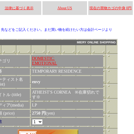
法律に基づく表示
About US
現在の買物カゴの中身 0円
り先などをご記入ください。まだ買い物を続けたい方は会計ページより
MIERY ONLINE SHOPPING
DOMESTIC:
テゴリ
EMOTIONAL
番
TEMPORARY RESIDENCE
ーティスト名
envy
ist)
ATHEIST'S CORNEA ※在庫切れで
トル (title)
す※
ィア(media)
LP
(price)
2750 円
(yen)
数