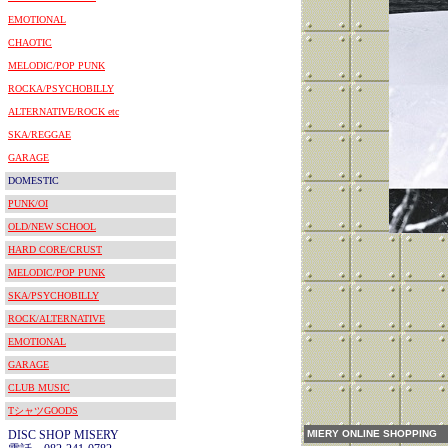
EMOTIONAL
CHAOTIC
MELODIC/POP PUNK
ROCKA/PSYCHOBILLY
ALTERNATIVE/ROCK etc
SKA/REGGAE
GARAGE
DOMESTIC
PUNK/OI
OLD/NEW SCHOOL
HARD CORE/CRUST
MELODIC/POP PUNK
SKA/PSYCHOBILLY
ROCK/ALTERNATIVE
EMOTIONAL
GARAGE
CLUB MUSIC
TシャツGOODS
DISC SHOP MISERY
MIERY ONLINE SHOPPING