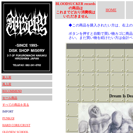
BLOODSUCKER records
の商品は
HOME
これまでどおり消費税は
いただきません
◆この商品を購入されたい方は、右上
ボタンを押すと自動で買い物カゴに商品
さい。まだ買い物を続けたい方は会計ペ
新入荷
再入荷
RECOMMEND
Dream Is De
セール商品
すべての商品を見る
IMPORT
PUNK/OI
HARD CORE/CRUST
OLD/NEW SCHOOL