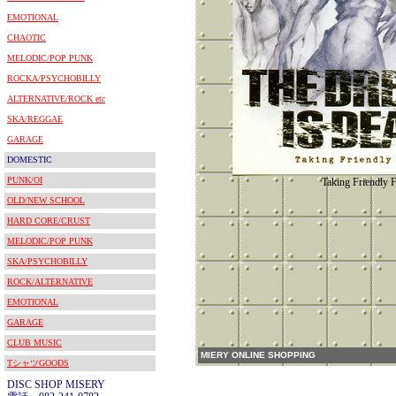
EMOTIONAL
CHAOTIC
MELODIC/POP PUNK
ROCKA/PSYCHOBILLY
ALTERNATIVE/ROCK etc
SKA/REGGAE
GARAGE
DOMESTIC
PUNK/OI
Taking Friendly F
OLD/NEW SCHOOL
HARD CORE/CRUST
MELODIC/POP PUNK
SKA/PSYCHOBILLY
ROCK/ALTERNATIVE
EMOTIONAL
GARAGE
CLUB MUSIC
MIERY ONLINE SHOPPING
TシャツGOODS
DISC SHOP MISERY