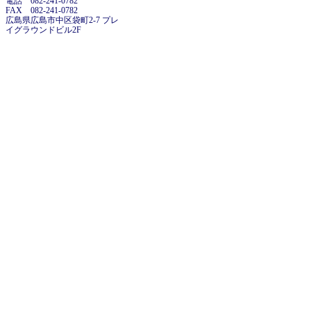
電話 082-241-0782
FAX 082-241-0782
広島県広島市中区袋町2-7 プレ
イグラウンドビル2F