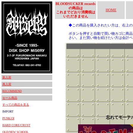
BLOODSUCKER records
の商品は
HOME
これまでどおり消費税は
いただきません
◆この商品を購入されたい方は、右上
ボタンを押すと自動で買い物カゴに商品
さい。まだ買い物を続けたい方は会計ペ
新入荷
再入荷
RECOMMEND
セール商品
すべての商品を見る
IMPORT
忘れてモーテ
PUNK/OI
HARD CORE/CRUST
OLD/NEW SCHOOL