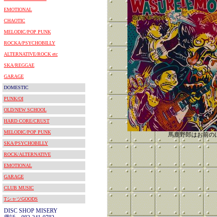
EMOTIONAL
CHAOTIC
MELODIC/POP PUNK
ROCKA/PSYCHOBILLY
ALTERNATIVE/ROCK etc
SKA/REGGAE
GARAGE
DOMESTIC
PUNK/OI
OLD/NEW SCHOOL
HARD CORE/CRUST
MELODIC/POP PUNK
馬鹿野郎はお前の
SKA/PSYCHOBILLY
ROCK/ALTERNATIVE
EMOTIONAL
GARAGE
CLUB MUSIC
TシャツGOODS
DISC SHOP MISERY