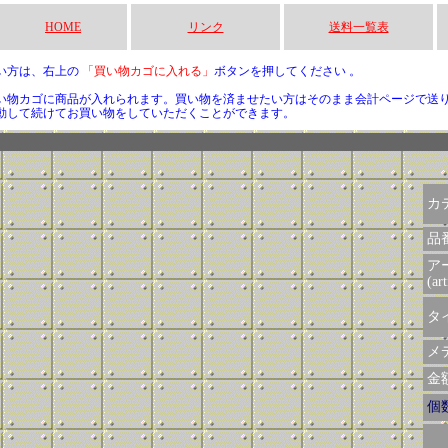
HOME
リンク
送料一覧表
い方は、右上の
「買い物カゴに入れる」
ボタンを押してください 。
い物カゴに商品が入れられます。買い物を済ませたい方はそのまま会計ページで送
動して続けてお買い物をしていただくことができます。
カ
品
ア
(art
タイ
メデ
金額 
個