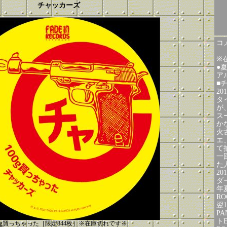
チャッカーズ
コメ
※
●
ア
■
2
タ
が
ス
か
火
エ
て
一
た
2
ダ
年
R
翌
PA
ト
00g買っちゃった［限定844枚］※在庫切れです※