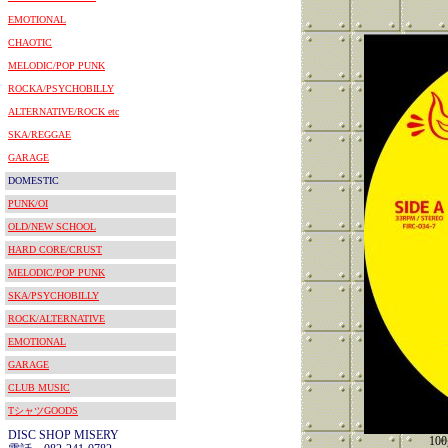
EMOTIONAL
CHAOTIC
MELODIC/POP PUNK
ROCKA/PSYCHOBILLY
ALTERNATIVE/ROCK etc
SKA/REGGAE
GARAGE
DOMESTIC
PUNK/OI
OLD/NEW SCHOOL
HARD CORE/CRUST
MELODIC/POP PUNK
SKA/PSYCHOBILLY
ROCK/ALTERNATIVE
EMOTIONAL
GARAGE
CLUB MUSIC
TシャツGOODS
DISC SHOP MISERY
1