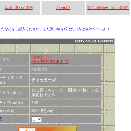
法律に基づく表示
About US
現在の買物カゴの中身 0円
り先などをご記入ください。まだ買い物を続けたい方は会計ページより
MIERY ONLINE SHOPPING
DOMESTIC:
テゴリ
SKA/PSYCHOBILLY
番
FADE IN
ーティスト名
チャッカーズ
ist)
100g買っちゃった［限定844枚］※在
トル (title)
庫切れです※
ィア(media)
7EP
(price)
2200 円
(yen)
数