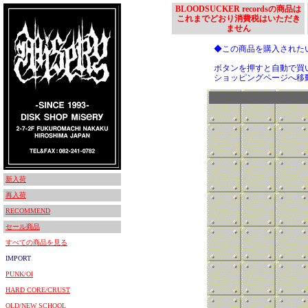
BLOODSUCKER recordsの商品は
これまでどおり消費税はいただき
ません
◆この商品を購入された
ボタンを押すと自動で買
ショッピングページへ移
新入荷
再入荷
RECOMMEND
セール商品
すべての商品を見る
IMPORT
PUNK/OI
HARD CORE/CRUST
OLD/NEW SCHOOL