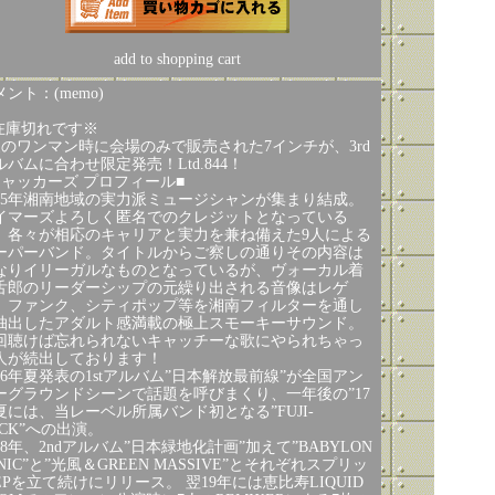
add to shopping cart
ント：(memo)
在庫切れです※
夏のワンマン時に会場のみで販売された7インチが、3rd
ルバムに合わせ限定発売！Ltd.844！
チャッカーズ プロフィール■
015年湘南地域の実力派ミュージシャンが集まり結成。
イマーズよろしく匿名でのクレジットとなっている
、各々が相応のキャリアと実力を兼ね備えた9人による
ーパーバンド。タイトルからご察しの通りその内容は
なりイリーガルなものとなっているが、ヴォーカル着
舌郎のリーダーシップの元繰り出される音像はレゲ
、ファンク、シティポップ等を湘南フィルターを通し
抽出したアダルト感満載の極上スモーキーサウンド。
回聴けば忘れられないキャッチーな歌にやられちゃっ
人が続出しております！
016年夏発表の1stアルバム”日本解放最前線”が全国アン
ーグラウンドシーンで話題を呼びまくり、一年後の”17
夏には、当レーベル所属バンド初となる”FUJI-
OCK”への出演。
18年、2ndアルバム”日本緑地化計画”加えて”BABYLON
NIC”と”光風＆GREEN MASSIVE”とそれぞれスプリッ
EPを立て続けにリリース。 翌19年には恵比寿LIQUID