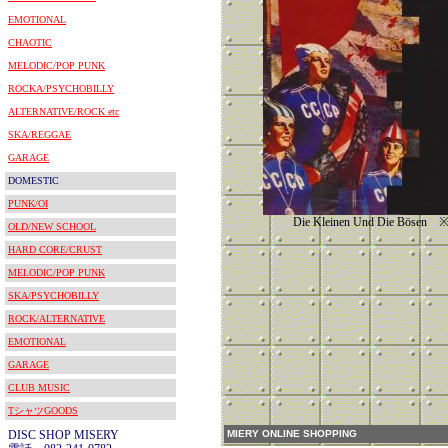
EMOTIONAL
CHAOTIC
MELODIC/POP PUNK
ROCKA/PSYCHOBILLY
ALTERNATIVE/ROCK etc
SKA/REGGAE
GARAGE
DOMESTIC
PUNK/OI
Die Kleinen Und Die Bö
OLD/NEW SCHOOL
HARD CORE/CRUST
MELODIC/POP PUNK
SKA/PSYCHOBILLY
ROCK/ALTERNATIVE
EMOTIONAL
GARAGE
CLUB MUSIC
TシャツGOODS
DISC SHOP MISERY
MIERY ONLINE SHOPPING