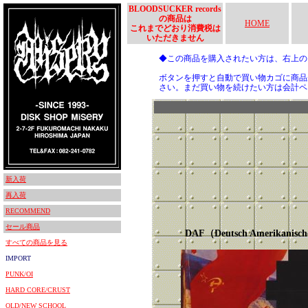
BLOODSUCKER records
の商品は
HOME
これまでどおり消費税は
いただきません
◆この商品を購入されたい方は、右上
ボタンを押すと自動で買い物カゴに商品
さい。まだ買い物を続けたい方は会計ペ
新入荷
再入荷
RECOMMEND
セール商品
DAF（Deutsch Amerikanisch
すべての商品を見る
IMPORT
PUNK/OI
HARD CORE/CRUST
OLD/NEW SCHOOL