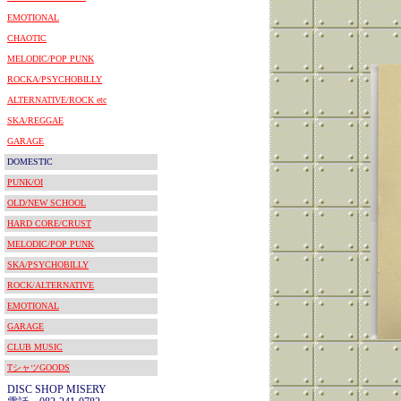
EMOTIONAL
CHAOTIC
MELODIC/POP PUNK
ROCKA/PSYCHOBILLY
ALTERNATIVE/ROCK etc
SKA/REGGAE
GARAGE
DOMESTIC
PUNK/OI
OLD/NEW SCHOOL
HARD CORE/CRUST
MELODIC/POP PUNK
SKA/PSYCHOBILLY
ROCK/ALTERNATIVE
EMOTIONAL
GARAGE
CLUB MUSIC
TシャツGOODS
DISC SHOP MISERY