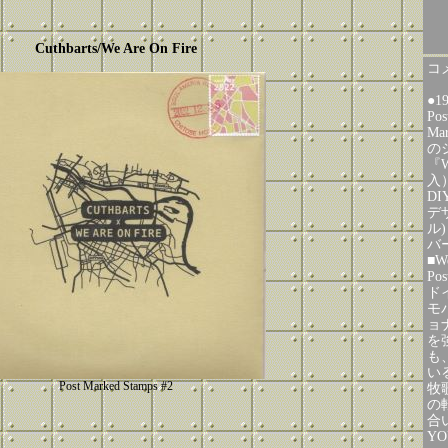
Cuthbarts/We Are On Fire
コメ
●1
Po
Ma
の
『W
入）
D
デザ
ル)
バ
■We
Po
ド
モバ
ョ
を
も
い
Post Marked Stamps #2
牧
の
合
YOU