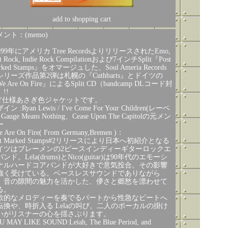
add to shopping cart
ント：(memo)
999年にアメリカ Tree RecordsよりリリースされたEmo,
st Rock, Indie Rock Compilationおよび7インチSplit『Post
rked Stamps』をオマージュした、Soul Ameria Records
シリーズ作品第2弾は札幌の『Cuthbarts』とドイツの
e Are On Fire』によるSplit CD（bandcamp DLコード封
!!
IY仕様あさぎ色ジャケットです。
イン :Ryan Lewis / I've Come For Your Children(レーベ
 Gauge Means Nothing、Cease Upon The Capitolの元メン
ー
 Are On Fire( From Germany,Bremen )：
st Marked Stamps#2リリースにより日本へ初紹介となる
イツはブレーメンの2ピースインディーギターロックエ
ンド。Lela(drums)とNico(guitar)は90年代のエモーシ
ナルハードコアバンドが大好きで意気投合。その影響
強く受けている。ベースレスサウンドでありながら
、音の隙間の魅力を活かした、儚さと郷愁を漂わせて
る。
歌的なメロディーを奏でるパートから性急なビートへ
転換や、時折入る Lelaの叫び。二人のボーカルの掛け
いがリスナーの心を揺さぶります。
 MAY LIKE SOUND:Leiah, The Blue Period, and