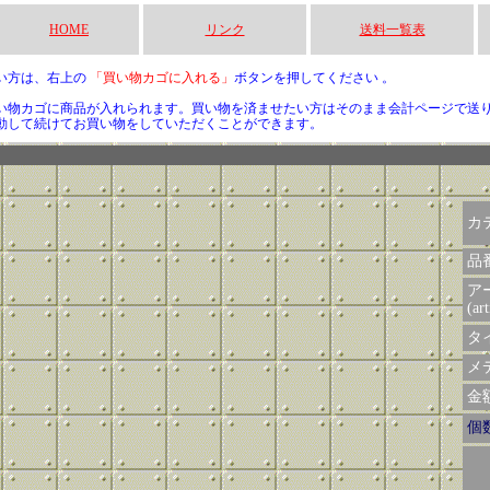
HOME
リンク
送料一覧表
い方は、右上の
「買い物カゴに入れる」
ボタンを押してください 。
い物カゴに商品が入れられます。買い物を済ませたい方はそのまま会計ページで送
動して続けてお買い物をしていただくことができます。
カ
品
ア
(art
タイ
メデ
金額 
個