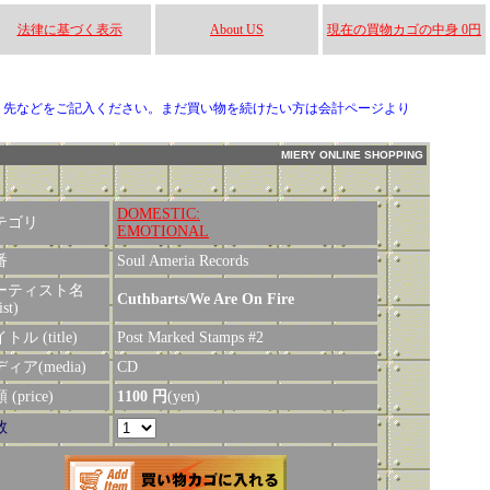
法律に基づく表示
About US
現在の買物カゴの中身 0円
り先などをご記入ください。まだ買い物を続けたい方は会計ページより
MIERY ONLINE SHOPPING
DOMESTIC:
テゴリ
EMOTIONAL
番
Soul Ameria Records
ーティスト名
Cuthbarts/We Are On Fire
ist)
トル (title)
Post Marked Stamps #2
ィア(media)
CD
(price)
1100 円
(yen)
数