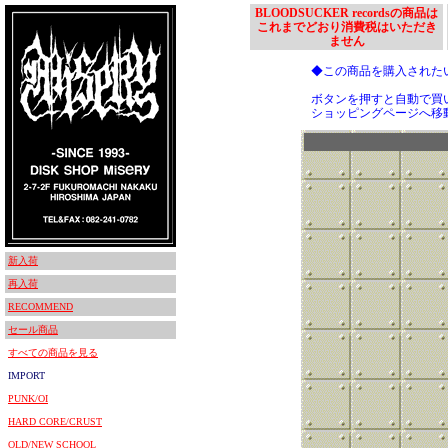
BLOODSUCKER recordsの商品は
これまでどおり消費税はいただき
ません
◆この商品を購入された
ボタンを押すと自動で買
ショッピングページへ移
新入荷
再入荷
RECOMMEND
セール商品
すべての商品を見る
IMPORT
PUNK/OI
HARD CORE/CRUST
OLD/NEW SCHOOL