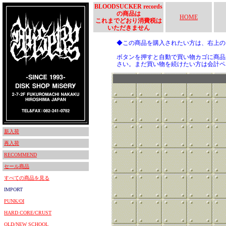
BLOODSUCKER records
の商品は
HOME
これまでどおり消費税は
いただきません
◆この商品を購入されたい方は、右上
ボタンを押すと自動で買い物カゴに商品
さい。まだ買い物を続けたい方は会計ペ
新入荷
再入荷
RECOMMEND
セール商品
すべての商品を見る
IMPORT
PUNK/OI
HARD CORE/CRUST
OLD/NEW SCHOOL