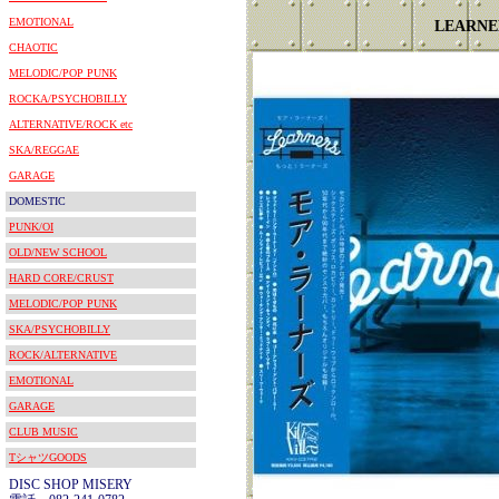
EMOTIONAL
LEARNE
CHAOTIC
MELODIC/POP PUNK
ROCKA/PSYCHOBILLY
ALTERNATIVE/ROCK etc
SKA/REGGAE
GARAGE
DOMESTIC
PUNK/OI
OLD/NEW SCHOOL
HARD CORE/CRUST
MELODIC/POP PUNK
SKA/PSYCHOBILLY
ROCK/ALTERNATIVE
EMOTIONAL
GARAGE
CLUB MUSIC
TシャツGOODS
DISC SHOP MISERY