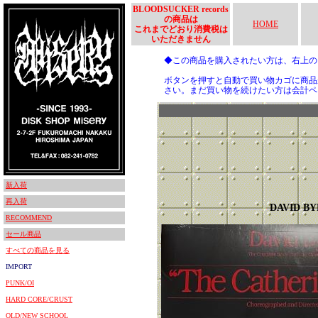
BLOODSUCKER records
の商品は
HOME
これまでどおり消費税は
いただきません
◆この商品を購入されたい方は、右上
ボタンを押すと自動で買い物カゴに商品
さい。まだ買い物を続けたい方は会計ペ
新入荷
再入荷
DAVID B
RECOMMEND
セール商品
すべての商品を見る
IMPORT
PUNK/OI
HARD CORE/CRUST
OLD/NEW SCHOOL