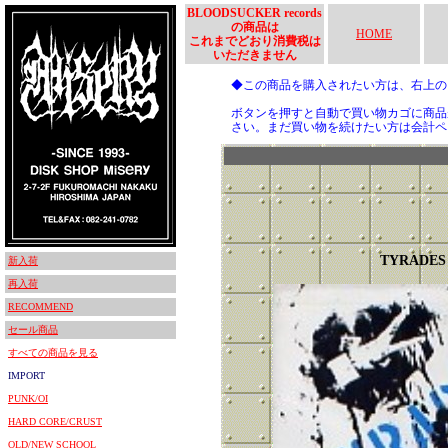
BLOODSUCKER records
の商品は
HOME
これまでどおり消費税は
いただきません
◆この商品を購入されたい方は、右上
ボタンを押すと自動で買い物カゴに商品
さい。まだ買い物を続けたい方は会計ペ
TYRADES
新入荷
再入荷
RECOMMEND
セール商品
すべての商品を見る
IMPORT
PUNK/OI
HARD CORE/CRUST
OLD/NEW SCHOOL