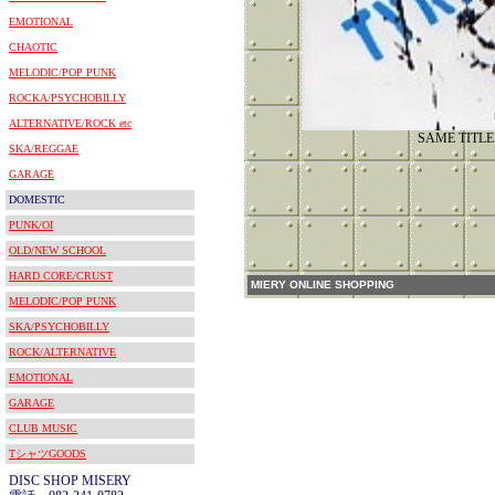
EMOTIONAL
CHAOTIC
MELODIC/POP PUNK
ROCKA/PSYCHOBILLY
ALTERNATIVE/ROCK etc
SAME TITLE
SKA/REGGAE
GARAGE
DOMESTIC
PUNK/OI
OLD/NEW SCHOOL
HARD CORE/CRUST
MIERY ONLINE SHOPPING
MELODIC/POP PUNK
SKA/PSYCHOBILLY
ROCK/ALTERNATIVE
EMOTIONAL
GARAGE
CLUB MUSIC
TシャツGOODS
DISC SHOP MISERY