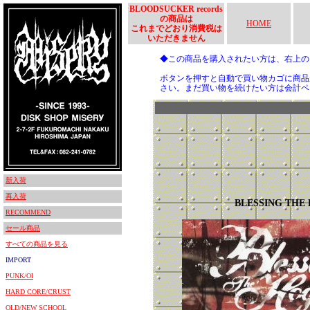
BLOODSUCKER records
の商品は
HOME
これまでどおり消費税は
いただきません
◆この商品を購入されたい方は、右上
ボタンを押すと自動で買い物カゴに商品
さい。まだ買い物を続けたい方は会計ペ
新入荷
再入荷
BLESSING THE
RECOMMEND
セール商品
すべての商品を見る
IMPORT
PUNK/OI
HARD CORE/CRUST
OLD/NEW SCHOOL