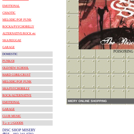
EMOTIONAL
CHAOTIC
MELODIC/POP PUNK
ROCKA/PSYCHOBILLY
ALTERNATIVE/ROCK etc
SKA/REGGAE
GARAGE
POISONING
DOMESTIC
PUNK/OI
OLD/NEW SCHOOL
HARD CORE/CRUST
MELODIC/POP PUNK
SKA/PSYCHOBILLY
ROCK/ALTERNATIVE
MIERY ONLINE SHOPPING
EMOTIONAL
GARAGE
CLUB MUSIC
TシャツGOODS
DISC SHOP MISERY