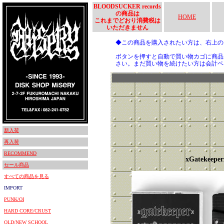
BLOODSUCKER records
の商品は
HOME
これまでどおり消費税は
いただきません
◆この商品を購入されたい方は、右上
ボタンを押すと自動で買い物カゴに商品
さい。まだ買い物を続けたい方は会計ペ
新入荷
再入荷
RECOMMEND
xGatekeeper
セール商品
すべての商品を見る
IMPORT
PUNK/OI
HARD CORE/CRUST
OLD/NEW SCHOOL