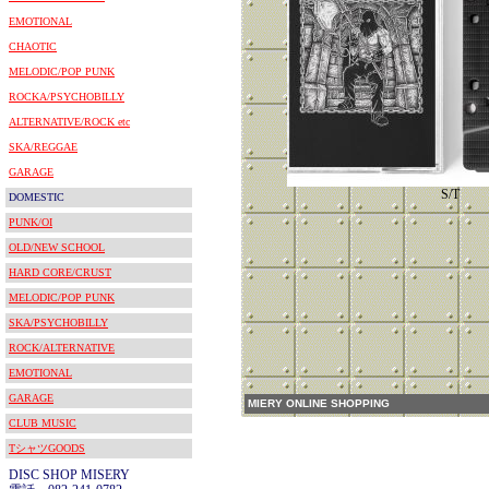
EMOTIONAL
CHAOTIC
MELODIC/POP PUNK
ROCKA/PSYCHOBILLY
ALTERNATIVE/ROCK etc
SKA/REGGAE
GARAGE
S/T
DOMESTIC
PUNK/OI
OLD/NEW SCHOOL
HARD CORE/CRUST
MELODIC/POP PUNK
SKA/PSYCHOBILLY
ROCK/ALTERNATIVE
EMOTIONAL
GARAGE
MIERY ONLINE SHOPPING
CLUB MUSIC
TシャツGOODS
DISC SHOP MISERY