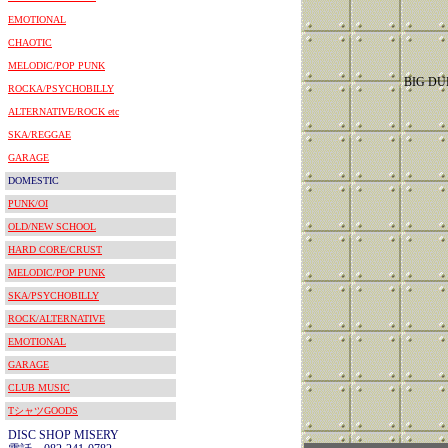
EMOTIONAL
CHAOTIC
MELODIC/POP PUNK
BIG DU
ROCKA/PSYCHOBILLY
ALTERNATIVE/ROCK etc
SKA/REGGAE
GARAGE
DOMESTIC
PUNK/OI
OLD/NEW SCHOOL
HARD CORE/CRUST
MELODIC/POP PUNK
SKA/PSYCHOBILLY
ROCK/ALTERNATIVE
EMOTIONAL
GARAGE
CLUB MUSIC
TシャツGOODS
DISC SHOP MISERY