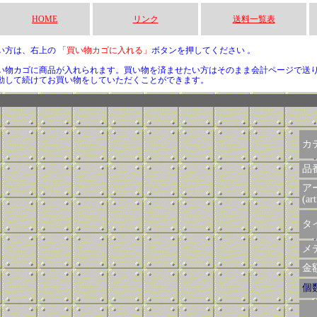
HOME
リンク
送料一覧表
い方は、右上の
「買い物カゴに入れる」
ボタンを押してください 。
い物カゴに商品が入れられます。買い物を済ませたい方はそのまま会計ページで送
動して続けてお買い物をしていただくことができます。
カ
品
ア
(art
タイ
メデ
金額 
個