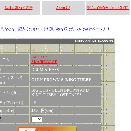
法律に基づく表示
About US
現在の買物カゴの中身 0円
り先などをご記入ください。まだ買い物を続けたい方は会計ページより
MIERY ONLINE SHOPPING
IMPORT:
テゴリ
SKA/REGGAE
番
DRUM & BASS
ーティスト名
GLEN BROWN & KING TUBBY
ist)
BIG DUB - GLEN BROWN AND
トル (title)
KING TUBBY LOST TAPES
ィア(media)
LP
(price)
3520 円
(yen)
数