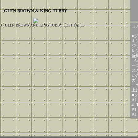
GLEN BROWN & KING TUBBY
B - GLEN BROWN AND KING TUBBY LOST TAPES
コメ
●
キ
ジ
レ
盛
"P
ー
ス
い
ガ
ー
上
■
A1.
4. 
B1.
B4.