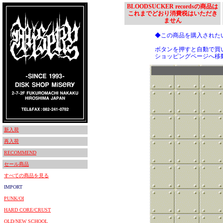
BLOODSUCKER recordsの商品は
これまでどおり消費税はいただき
ません
◆この商品を購入された
ボタンを押すと自動で買
ショッピングページへ移
新入荷
再入荷
RECOMMEND
セール商品
すべての商品を見る
IMPORT
PUNK/OI
HARD CORE/CRUST
OLD/NEW SCHOOL