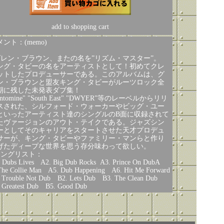
add to shopping cart
ント：(memo)
グレン・ブラウン、またの名を”リズム・マスター”。
ング・タビーの名をアーティストとして！初めてクレ
ットしたプロデューサーである。このアルバムは、グ
ン・ブラウンと盟友キング・タビーがルーツロック全
期に残した未発表ダブ集！
antomine" "South East" "DWYER”等のレーベルからリリ
スされた、シルフォード・ウォーカーやビッグ・ユー
といったアーティスト達のシングルのB面に収録されて
たヴァージョンのアウト・テイクである。ジャズシン
ーとしてそのキャリアをスタートさせた天才プロデュ
サーが、キング・タビーやファミリー・マンらと作り
げたディープな世界を思う存分味わって欲しい。
ソングリスト：
 Dubs Lives A2. Big Dub Rocks A3. Prince On DubA
The Collie Man A5. Dub Happening A6. Hit Me Forward
 Trouble Not Dub B2. Lets Dub B3. The Clean Dub
 Greatest Dub B5. Good Dub