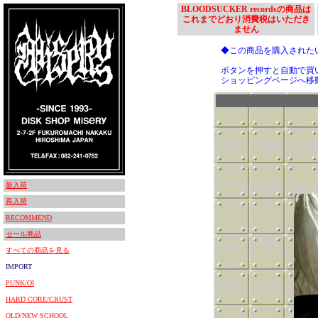
BLOODSUCKER recordsの商品は
これまでどおり消費税はいただき
ません
◆この商品を購入された
ボタンを押すと自動で買
ショッピングページへ移
新入荷
再入荷
RECOMMEND
セール商品
すべての商品を見る
IMPORT
PUNK/OI
HARD CORE/CRUST
OLD/NEW SCHOOL