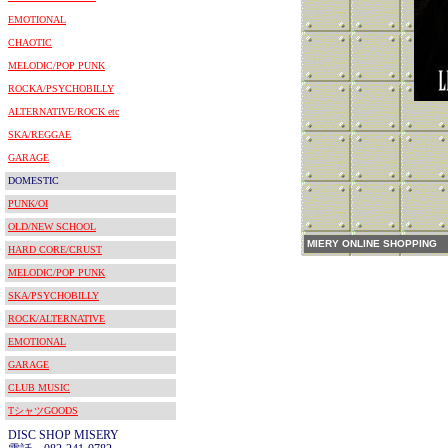
EMOTIONAL
CHAOTIC
MELODIC/POP PUNK
ROCKA/PSYCHOBILLY
ALTERNATIVE/ROCK etc
SKA/REGGAE
GARAGE
DOMESTIC
PUNK/OI
OLD/NEW SCHOOL
MIERY ONLINE SHOPPING
HARD CORE/CRUST
MELODIC/POP PUNK
SKA/PSYCHOBILLY
ROCK/ALTERNATIVE
EMOTIONAL
GARAGE
CLUB MUSIC
TシャツGOODS
DISC SHOP MISERY