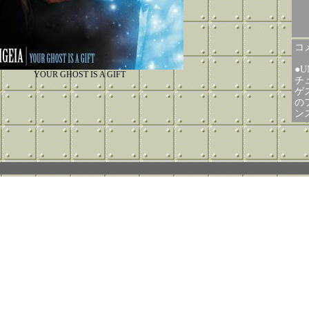
コメ
●
YOUR GHOST IS A GIFT
チ
ゲス
の
ン