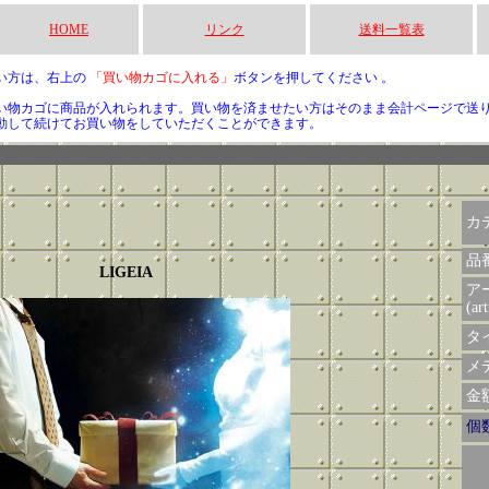
HOME
リンク
送料一覧表
い方は、右上の
「買い物カゴに入れる」
ボタンを押してください 。
い物カゴに商品が入れられます。買い物を済ませたい方はそのまま会計ページで送
動して続けてお買い物をしていただくことができます。
カ
品
LIGEIA
ア
(art
タイ
メデ
金額 
個