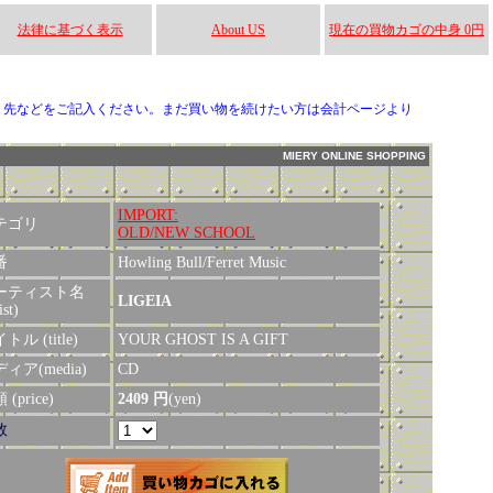
法律に基づく表示
About US
現在の買物カゴの中身 0円
り先などをご記入ください。まだ買い物を続けたい方は会計ページより
MIERY ONLINE SHOPPING
IMPORT:
テゴリ
OLD/NEW SCHOOL
番
Howling Bull/Ferret Music
ーティスト名
LIGEIA
ist)
トル (title)
YOUR GHOST IS A GIFT
ィア(media)
CD
(price)
2409 円
(yen)
数