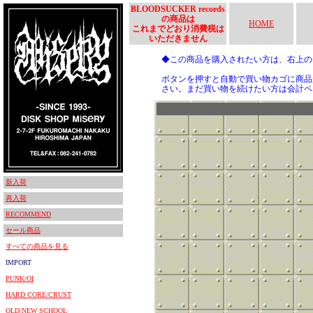
BLOODSUCKER records
の商品は
HOME
これまでどおり消費税は
いただきません
◆この商品を購入されたい方は、右上
ボタンを押すと自動で買い物カゴに商品
さい。まだ買い物を続けたい方は会計ペ
新入荷
再入荷
RECOMMEND
セール商品
すべての商品を見る
IMPORT
PUNK/OI
HARD CORE/CRUST
OLD/NEW SCHOOL