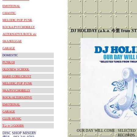
EMOTIONAL
CHAOTIC
MELODIC/POP PUNK
ROCKA/PSYCHOBILLY
DJ HOLIDAY (a.k.a. 今里 from 
ALTERNATIVE/ROCK etc
SKA/REGGAE
GARAGE
DOMESTIC
PUNK/OI
OLD/NEW SCHOOL
HARD CORE/CRUST
MELODIC/POP PUNK
SKA/PSYCHOBILLY
ROCK/ALTERNATIVE
EMOTIONAL
GARAGE
CLUB MUSIC
TシャツGOODS
OUR DAY WILL COME : SELECTED
DISC SHOP MISERY
RECORDS