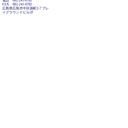
電話 082-241-0782
FAX 082-241-0782
広島県広島市中区袋町2-7 プレ
イグラウンドビル2F