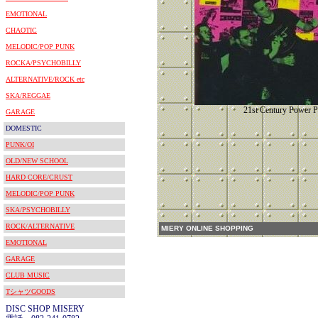
EMOTIONAL
CHAOTIC
MELODIC/POP PUNK
ROCKA/PSYCHOBILLY
ALTERNATIVE/ROCK etc
SKA/REGGAE
21st Century Power P
GARAGE
DOMESTIC
PUNK/OI
OLD/NEW SCHOOL
HARD CORE/CRUST
MELODIC/POP PUNK
SKA/PSYCHOBILLY
ROCK/ALTERNATIVE
MIERY ONLINE SHOPPING
EMOTIONAL
GARAGE
CLUB MUSIC
TシャツGOODS
DISC SHOP MISERY