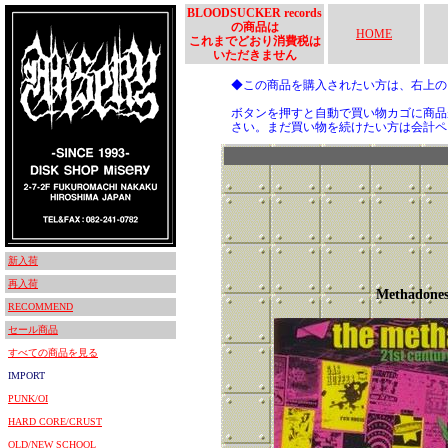
BLOODSUCKER records
の商品は
HOME
これまでどおり消費税は
いただきません
◆この商品を購入されたい方は、右上
ボタンを押すと自動で買い物カゴに商品
さい。まだ買い物を続けたい方は会計ペ
新入荷
再入荷
Methadone
RECOMMEND
セール商品
すべての商品を見る
IMPORT
PUNK/OI
HARD CORE/CRUST
OLD/NEW SCHOOL