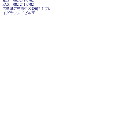
電話 082-241-0782
FAX 082-241-0782
広島県広島市中区袋町2-7 プレ
イグラウンドビル2F