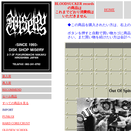
BLOODSUCKER records
の商品は
HOME
これまでどおり消費税は
いただきません
◆この商品を購入されたい方は、右上
ボタンを押すと自動で買い物カゴに商品
さい。まだ買い物を続けたい方は会計ペ
新入荷
再入荷
RECOMMEND
Out Of Spit
セール商品
すべての商品を見る
IMPORT
PUNK/OI
HARD CORE/CRUST
OLD/NEW SCHOOL