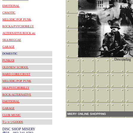
EMOTIONAL
CHAOTIC
MELODIC/POP PUNK
ROCKA/PSYCHOBILLY
ALTERNATIVE/ROCK etc
SKA/REGGAE
GARAGE
DOMESTIC
Descending
PUNK/OI
OLD/NEW SCHOOL
HARD CORE/CRUST
MELODIC/POP PUNK
SKA/PSYCHOBILLY
ROCK/ALTERNATIVE
EMOTIONAL
GARAGE
MIERY ONLINE SHOPPING
CLUB MUSIC
TシャツGOODS
DISC SHOP MISERY