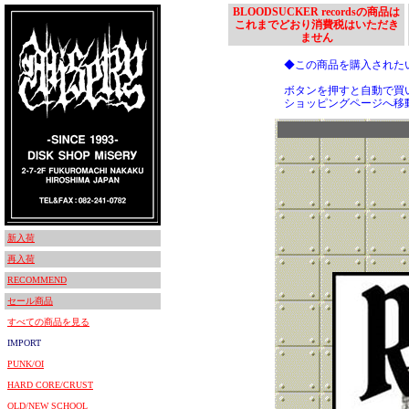
BLOODSUCKER recordsの商品は
これまでどおり消費税はいただき
ません
◆この商品を購入された
ボタンを押すと自動で買
ショッピングページへ移
新入荷
再入荷
RECOMMEND
セール商品
すべての商品を見る
IMPORT
PUNK/OI
HARD CORE/CRUST
OLD/NEW SCHOOL