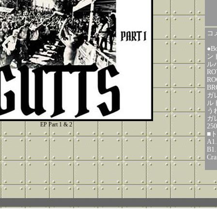
コメ
●
ン
ル
R
RO
B
ガ
ル
う
ガ
EP Part 1 & 2
25
■
A1
B1.
Cra