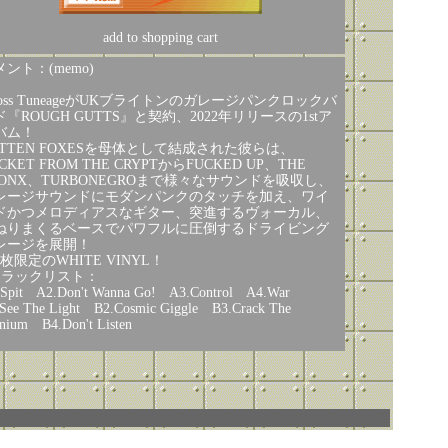
add to shopping cart
ント：(memo)
Boss TuneageがUKブライトンのガレージパンクロックバ
ド『ROUGH GUTTS』と契約、2022年リリースの1stア
バム！
OTTEN FOXESを母体として結成された彼らは、
CKET FROM THE CRYPTからFUCKED UP、THE
RONX、TURBONEGROまで様々なサウンドを吸収し、
レージサウンドにモダンパンクのタッチを加え、ワイ
ドかつメロディアスなギター、突進するヴォーカル、
ねりまくるベースでパワフルに圧倒するドライビング
レージを展開！
0枚限定のWHITE VINYL！
トラックリスト：
.Spit A2.Don't Wanna Go! A3.Control A4.War
See The Light B2.Cosmic Giggle B3.Crack The
nium B4.Don't Listen