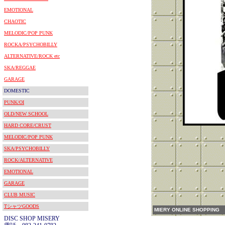
EMOTIONAL
CHAOTIC
MELODIC/POP PUNK
ROCKA/PSYCHOBILLY
ALTERNATIVE/ROCK etc
SKA/REGGAE
GARAGE
DOMESTIC
PUNK/OI
OLD/NEW SCHOOL
HARD CORE/CRUST
MELODIC/POP PUNK
SKA/PSYCHOBILLY
ROCK/ALTERNATIVE
EMOTIONAL
GARAGE
CLUB MUSIC
TシャツGOODS
MIERY ONLINE SHOPPING
DISC SHOP MISERY