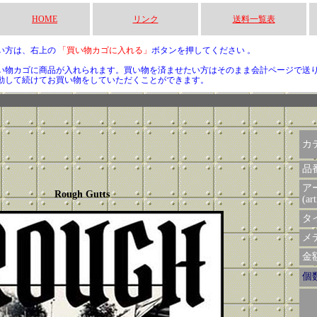
HOME
リンク
送料一覧表
い方は、右上の
「買い物カゴに入れる」
ボタンを押してください 。
い物カゴに商品が入れられます。買い物を済ませたい方はそのまま会計ページで送
動して続けてお買い物をしていただくことができます。
カ
品
ア
Rough Gutts
(art
タイ
メデ
金額 
個