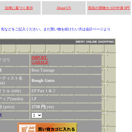
法律に基づく表示
About US
現在の買物カゴの中身 0円
り先などをご記入ください。まだ買い物を続けたい方は会計ページより
MIERY ONLINE SHOPPING
IMPORT:
テゴリ
GARAGE
番
Boss Tuneage
ーティスト名
Rough Gutts
ist)
トル (title)
EP Part 1 & 2
ィア(media)
LP
(price)
2750 円
(yen)
数