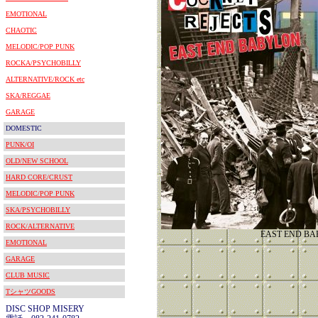
EMOTIONAL
CHAOTIC
MELODIC/POP PUNK
ROCKA/PSYCHOBILLY
ALTERNATIVE/ROCK etc
SKA/REGGAE
GARAGE
DOMESTIC
PUNK/OI
OLD/NEW SCHOOL
HARD CORE/CRUST
MELODIC/POP PUNK
SKA/PSYCHOBILLY
ROCK/ALTERNATIVE
EAST END B
EMOTIONAL
GARAGE
CLUB MUSIC
TシャツGOODS
DISC SHOP MISERY