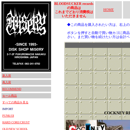
BLOODSUCKER records
の商品は
HOME
これまでどおり消費税は
いただきません
◆この商品を購入されたい方は、右上
ボタンを押すと自動で買い物カゴに商品
さい。まだ買い物を続けたい方は会計ペ
新入荷
再入荷
RECOMMEND
セール商品
すべての商品を見る
IMPORT
COCKNEY R
PUNK/OI
HARD CORE/CRUST
OLD/NEW SCHOOL