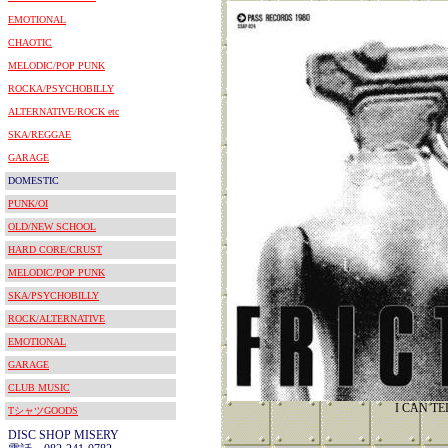
EMOTIONAL
CHAOTIC
MELODIC/POP PUNK
ROCKA/PSYCHOBILLY
ALTERNATIVE/ROCK etc
SKA/REGGAE
GARAGE
DOMESTIC
PUNK/OI
OLD/NEW SCHOOL
HARD CORE/CRUST
MELODIC/POP PUNK
SKA/PSYCHOBILLY
ROCK/ALTERNATIVE
EMOTIONAL
GARAGE
CLUB MUSIC
I CAN TE
TシャツGOODS
DISC SHOP MISERY