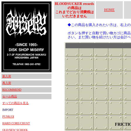
BLOODSUCKER records
の商品は
HOME
これまでどおり消費税は
いただきません
◆この商品を購入されたい方は、右上
ボタンを押すと自動で買い物カゴに商品
さい。まだ買い物を続けたい方は会計ペ
新入荷
再入荷
RECOMMEND
セール商品
すべての商品を見る
IMPORT
PUNK/OI
HARD CORE/CRUST
FRICTI
OLD/NEW SCHOOL