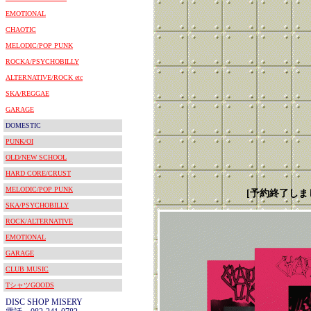
EMOTIONAL
CHAOTIC
MELODIC/POP PUNK
ROCKA/PSYCHOBILLY
ALTERNATIVE/ROCK etc
SKA/REGGAE
GARAGE
DOMESTIC
PUNK/OI
OLD/NEW SCHOOL
HARD CORE/CRUST
MELODIC/POP PUNK
[予約終了しまし
SKA/PSYCHOBILLY
ROCK/ALTERNATIVE
EMOTIONAL
GARAGE
CLUB MUSIC
TシャツGOODS
DISC SHOP MISERY