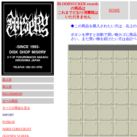
BLOODSUCKER records
の商品は
HOME
これまでどおり消費税は
いただきません
◆この商品を購入されたい方は、右上
ボタンを押すと自動で買い物カゴに商品
さい。まだ買い物を続けたい方は会計ペ
新入荷
再入荷
RECOMMEND
セール商品
すべての商品を見る
IMPORT
PUNK/OI
HARD CORE/CRUST
OLD/NEW SCHOOL