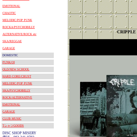
EMOTIONAL
CHAOTIC
MELODIC/POP PUNK
ROCKA/PSYCHOBILLY
CRIPPLE
ALTERNATIVE/ROCK etc
SKA/REGGAE
GARAGE
DOMESTIC
PUNK/OI
OLD/NEW SCHOOL
HARD CORE/CRUST
MELODIC/POP PUNK
SKA/PSYCHOBILLY
ROCK/ALTERNATIVE
EMOTIONAL
GARAGE
CLUB MUSIC
TシャツGOODS
DISC SHOP MISERY