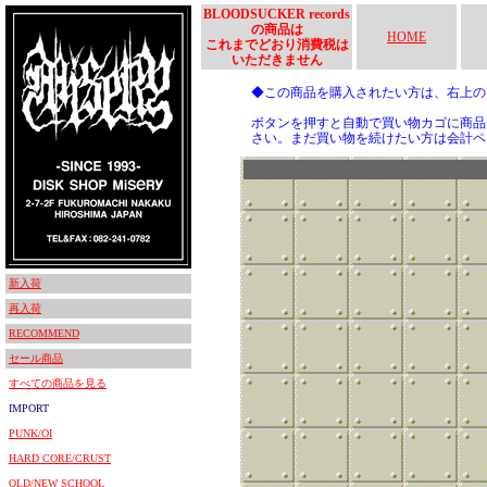
BLOODSUCKER records
の商品は
HOME
これまでどおり消費税は
いただきません
◆この商品を購入されたい方は、右上
ボタンを押すと自動で買い物カゴに商品
さい。まだ買い物を続けたい方は会計ペ
新入荷
再入荷
RECOMMEND
セール商品
すべての商品を見る
IMPORT
PUNK/OI
HARD CORE/CRUST
OLD/NEW SCHOOL