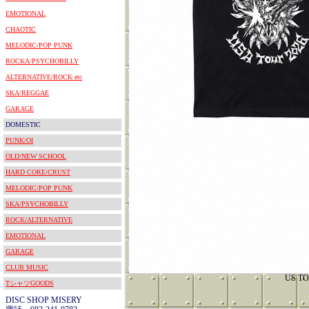
EMOTIONAL
CHAOTIC
MELODIC/POP PUNK
ROCKA/PSYCHOBILLY
ALTERNATIVE/ROCK etc
SKA/REGGAE
GARAGE
DOMESTIC
PUNK/OI
OLD/NEW SCHOOL
HARD CORE/CRUST
MELODIC/POP PUNK
SKA/PSYCHOBILLY
ROCK/ALTERNATIVE
EMOTIONAL
GARAGE
CLUB MUSIC
US TOU
TシャツGOODS
DISC SHOP MISERY