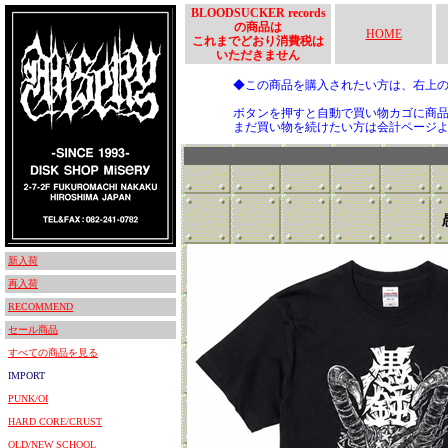
BLOODSUCKER records
の商品は
HOME
これまでどおり消費税は
いただきません
◆この商品を購入されたい方は、右上
ボタンを押すと自動で買い物カゴに商
まだ買い物を続けたい方は会計ページ
新入荷
再入荷
RECOMMEND
セール商品
すべての商品を見る
IMPORT
PUNK/OI
HARD CORE/CRUST
OLD/NEW SCHOOL