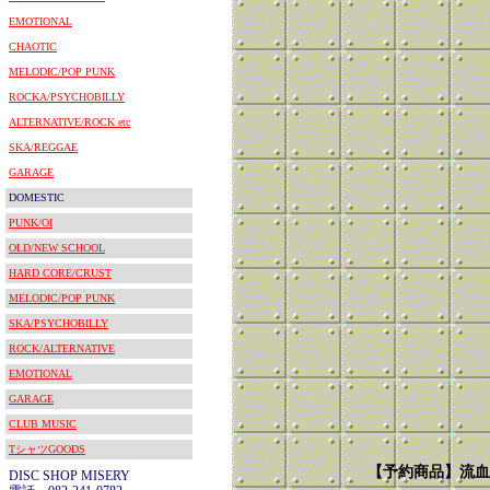
EMOTIONAL
CHAOTIC
MELODIC/POP PUNK
ROCKA/PSYCHOBILLY
ALTERNATIVE/ROCK etc
SKA/REGGAE
GARAGE
DOMESTIC
PUNK/OI
OLD/NEW SCHOOL
HARD CORE/CRUST
MELODIC/POP PUNK
SKA/PSYCHOBILLY
ROCK/ALTERNATIVE
EMOTIONAL
GARAGE
CLUB MUSIC
TシャツGOODS
【予約商品】流血
DISC SHOP MISERY