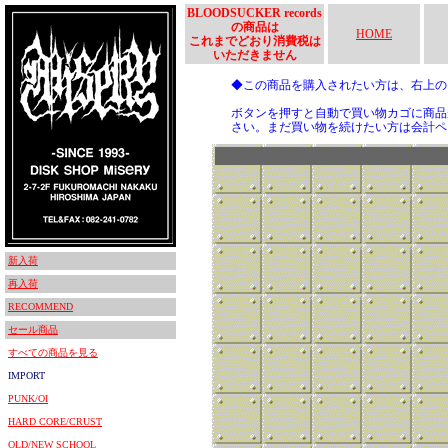
BLOODSUCKER records
の商品は
HOME
これまでどおり消費税は
いただきません
◆この商品を購入されたい方は、右上
ボタンを押すと自動で買い物カゴに商品
さい。まだ買い物を続けたい方は会計ペ
新入荷
再入荷
RECOMMEND
セール商品
すべての商品を見る
IMPORT
PUNK/OI
HARD CORE/CRUST
OLD/NEW SCHOOL