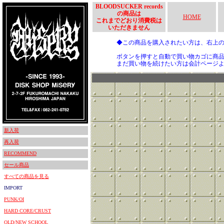
BLOODSUCKER records
の商品は
HOME
これまでどおり消費税は
いただきません
◆この商品を購入されたい方は、右上
ボタンを押すと自動で買い物カゴに商
まだ買い物を続けたい方は会計ページ
新入荷
再入荷
RECOMMEND
セール商品
すべての商品を見る
IMPORT
PUNK/OI
HARD CORE/CRUST
OLD/NEW SCHOOL