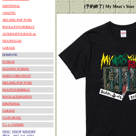
EMOTIONAL
[予約終了] My Meat's Y
CHAOTIC
MELODIC/POP PUNK
ROCKA/PSYCHOBILLY
ALTERNATIVE/ROCK etc
SKA/REGGAE
GARAGE
DOMESTIC
PUNK/OI
OLD/NEW SCHOOL
HARD CORE/CRUST
MELODIC/POP PUNK
SKA/PSYCHOBILLY
ROCK/ALTERNATIVE
EMOTIONAL
GARAGE
CLUB MUSIC
TシャツGOODS
DISC SHOP MISERY