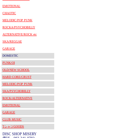
EMOTIONAL
CHAOTIC
MELODIC/POP PUNK
ROCKA/PSYCHOBILLY
ALTERNATIVE/ROCK etc
SKA/REGGAE
GARAGE
DOMESTIC
PUNK/OI
OLD/NEW SCHOOL
HARD CORE/CRUST
MELODIC/POP PUNK
SKA/PSYCHOBILLY
ROCK/ALTERNATIVE
EMOTIONAL
GARAGE
CLUB MUSIC
TシャツGOODS
DISC SHOP MISERY