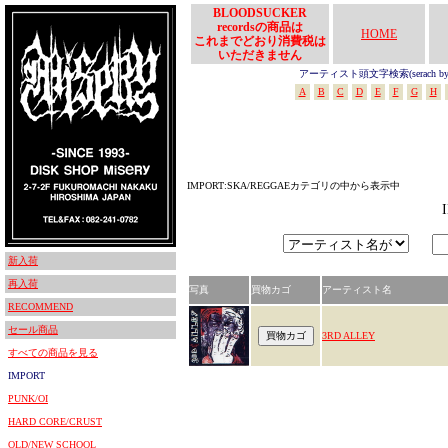
BLOODSUCKER
recordsの商品は
HOME
これまでどおり消費税は
いただきません
アーティスト頭文字検索(serach by In
A
B
C
D
E
F
G
H
IMPORT:SKA/REGGAEカテゴリの中から表示中
新入荷
再入荷
写真
買物カゴ
アーティスト名
RECOMMEND
セール商品
3RD ALLEY
すべての商品を見る
IMPORT
PUNK/OI
HARD CORE/CRUST
OLD/NEW SCHOOL