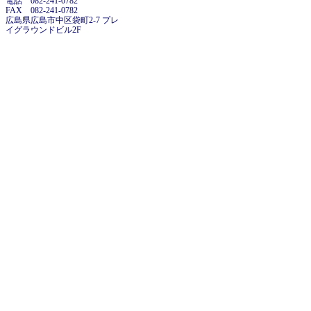
電話 082-241-0782
FAX 082-241-0782
広島県広島市中区袋町2-7 プレ
イグラウンドビル2F