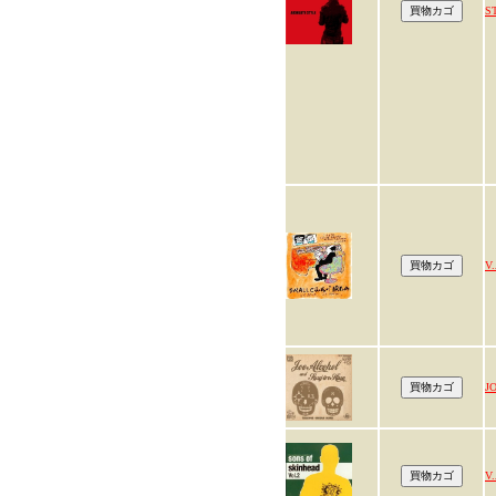
S
V.
J
V.