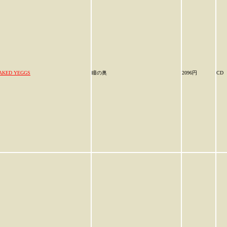
AKED YEGGS
瞳の奥
2096円
CD