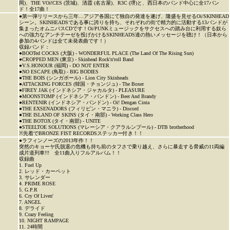
岡)、THE VOi!CES (茨城)、清霞 (名古屋)、R3C (堺)と、西日本のバンド中心に全17バン
ド！全17曲！
●第一弾リリースから三年…アジア各国にて独自の発達を遂げ、隆盛を見せるOi/SKINHEAD
シーン。SKINHEADSである事に誇りを持ち、それぞれの街で精力的に活動する13バンドが
集まったオムニバスCDです！Oi/PUNKミュージックをサクセスへの踏み台に利用する奴ら
への強力なアンチテーゼを投げかけるSKINHEADS達の熱いメッセージを聴け！（日本から
参加の4バンドは全て未発表曲です！）
収録バンド：
●BOOTed COCKS (大阪) - WONDERFUL PLACE (The Land Of The Rising Sun)
●CROPPED MEN (東京) - Skinhead Rock'n'roll Band
●V.S.HONOUR (福岡) - DO NOT ENTER
●NO ESCAPE (鳥取) - BIG BODIES
●THE BOIS (シンガポール) - Lion City Skinheads
●ATTACKING FORCES (韓国・チョンジュ) - The Boxer
●FIREY JAK (インドネシア・ジャカルタ) - PLEASURE
●MOONSTOMP (インドネシア・バンドン) - Beer And Brandy
●RENTENIR (インドネシア・バンドン) - Oi! Dengan Cinta
●THE EXSENADORS (フィリピン・マニラ) - Discord
●THE ISLAND OF SKINS (タイ・南部) - Working Class Hero
●THE BOTOX (タイ・南部) - UNITE
●STEELTOE SOLUTIONS (マレーシア・クアラルンプール) - DTB brotherhood
※先着でBRONZE FIST RECORDSステッカー付き！！
●ラフィンノーズの2013年作！！
突然のキョーヤ氏脱退の危機も持ち前のタフさで乗り越え、さらに暴走する脅威の11両編
成片道列車!!! 全11曲入りフルアルバム！！
収録曲
1. Fuel Up
2. レッド・カーペット
3. サレンダー
4. PRIME ROSE
5. G.P.R
6. Cry Of Liven'
7. ANGEL
8. デライド
9. Crazy Feeling
10. NIGHT RAMPAGE
11. 24時間