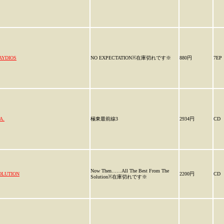
AYDIOS
NO EXPECTATION※在庫切れです※
880円
7EP
A.
極東最前線3
2934円
CD
Now Then……All The Best From The
OLUTION
2200円
CD
Solution※在庫切れです※