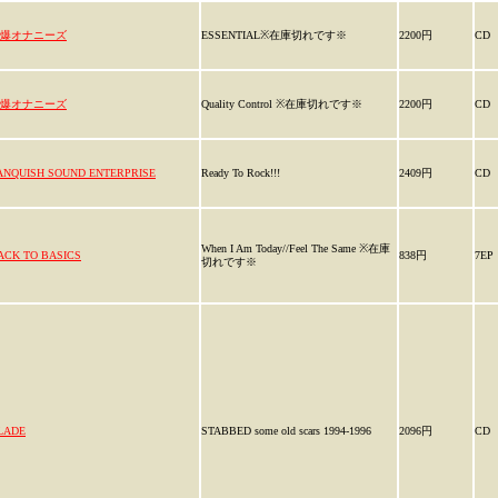
爆オナニーズ
ESSENTIAL※在庫切れです※
2200円
CD
爆オナニーズ
Quality Control ※在庫切れです※
2200円
CD
ANQUISH SOUND ENTERPRISE
Ready To Rock!!!
2409円
CD
When I Am Today//Feel The Same ※在庫
ACK TO BASICS
838円
7EP
切れです※
LADE
STABBED some old scars 1994-1996
2096円
CD