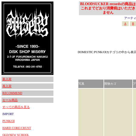
BLOODSUCKER recordsの商品は
これまでどおり消費税はいただき
ません
アーティスト
A
B
DOMESTIC:PUNK/OIカテゴリの中から表
新入荷
写真
買物カゴ
ア
再入荷
RECOMMEND
セール商品
すべての商品を見る
IMPORT
PUNK/OI
HARD CORE/CRUST
OLD/NEW SCHOOL