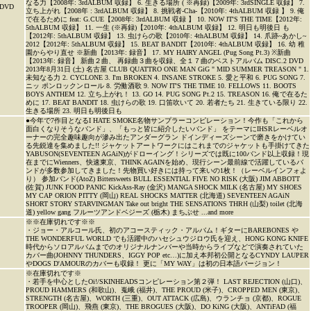
なる力【2008年: 3rdALBUM 収録】 6. 生きる場所 ( ※再録)【2009年: 3rdSINGLE 収録】 7.
DVD
立ち上がれ【2008年 : 3rdALBUM 収録】 8. 挑戦者-Cha-【2010年: 4thALBUM 収録 】 9. 俺
で在るために feat: G.CUE【2008年: 3rdALBUM 収録 】 10. NOW IT'S THE TIME【2012年:
5thALBUM 収録】 11. 一生 (※再録)【2010年: 4thALBUM 収録】 12. 明日も明後日 も
【2012年: 5thALBUM 収録】 13. 虫けらの歌【2010年: 4thALBUM 収録】 14. 爪跡~あかし~
2012【2012年: 5thALBUM 収録】 15. BEAT BANDIT【2010年: 4thALBUM 収録】 16. 幼 稚
園からやり直せ ※新曲【2013年: 録音】 17. MY HAIRY ANGEL (Pug Song Pt.3) ※新曲
【2013年: 録音】 新曲２曲、 再録曲３曲を収録、全１７曲のベストアルバム DISC.2 DVD
2013年8月31日 (土) 名古屋 CLUB QUATTRO ONE MAN GiG " MID SUMMER TREASON " 1.
未知なる力 2. CYCLONE 3. I'm BROKEN 4. INSANE STROKE 5. 愛と平和 6. PUG SONG 7.
ニッ ポンロックンロール 8. 労働酒歌 9. NOW IT'S THE TIME 10. FELLOWS 11. BOOTS
BOYS ANTHEM 12. 立ち上がれ！ 13. GO 14. PUG SONG Pt.2 15. TREASON 16. 俺で在るた
めに 17. BEAT BANDIT 18. 虫けらの歌 19. 口笛吹いて 20. 若者たち 21. 生きている限り 22.
生きる場所 23. 明日も明後日も
●今年で7作目となるI HATE SMOKE名物サンプラーコンピレーション！今作も「これから
面白くなりそうなバンド」、「もっと皆に紹介したいバンド」 をテーマにIHSRレーベルオ
ーナーの完全趣味趣向が滲み出たアンダーグラン ドインディーズシーンで磨きをかけてい
る先鋭達を集めました!! ジャケットアートワークにはこれまでのジャケットも手掛けてきた
YABUSON(SEVENTEEN AGAiN)がドローイング！シリーズでは既に100バンド以上収録！現
在までにWienners、快速東京、THINK AGAINを始め、現行シーン最前線で活躍しているバ
ンドが多数参加してきました！先物買い好きには持って来いの1枚！（レーベルインフォよ
り） 参加バンド(AtoZ) Bittersweets BULL ESSENTIAL FIVE NO RISK (大阪) JIM ABBOTT
(佐賀) JUNK FOOD PANIC KickAss-Ray (金沢) MANGA SHOCK MILK (名古屋) MY SHOES
MY CAP ORION PITTY (岡山) REAL SHOCKS MATTER (北海道) SEVENTEEN AGAiN
SHORT STORY STARVINGMAN Take out bright THE SENSATIONS THRH (山梨) toilet (北海
道) yellow gang フルーツアンドベジーズ (栃木) まちぶせ ...and more
※※在庫切れです※※
・ジョー・アルコール氏、初のアコースティック・アルバム！ギターにBAREBONES や
THE WONDERFUL WORLD でも活躍中のハセシュウジロウ氏を迎え、HONG KONG KNIFE
時代からソロアルバムまでのオリジナルナンバーや当時からライブなどで演奏されていた
カバー曲(JOHNNY THUNDERS、IGGY POP etc…)に加え本邦初公開となるCYNDY LAUPER
やDOGS D'AMOURのカバーも収録！ 更に「MY WAY」は初の日本語バージョン！
※在庫切れです※
・若手を中心としたOi!/SKINHEADSコンピレーション第２弾！ LAST REJECTION (山口)、
PROUD HAMMERS (和歌山)、嵬峨 (福井)、THE PROUD (米子)、CROPPED MEN (東京)、
STRENGTH (名古屋)、WORTH (三重)、OUT ATTACK (広島)、ウランチョ (京都)、ROGUE
TROOPER (岡山)、飛燕 (東京)、THE BROGUES (大阪)、DO KiNG (大阪)、ANTiFAD (福