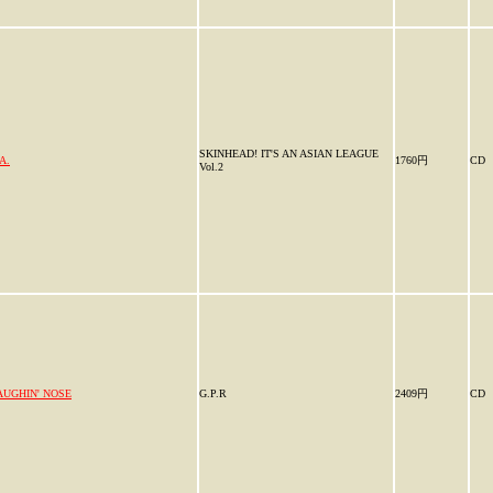
SKINHEAD! IT'S AN ASIAN LEAGUE
A.
1760円
CD
Vol.2
AUGHIN' NOSE
G.P.R
2409円
CD