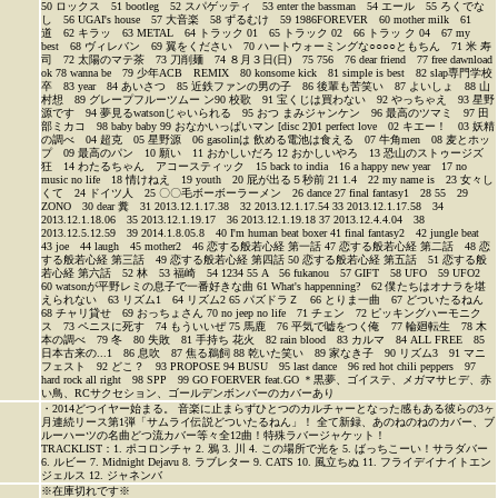
50 ロックス 51 bootleg 52 スパゲッティ 53 enter the bassman 54 エール 55 ろくでな
し 56 UGAI's house 57 大音楽 58 ずるむけ 59 1986FOREVER 60 mother milk 61
道 62 キラッ 63 METAL 64 トラック 01 65 トラック 02 66 トラッ ク 04 67 my
best 68 ヴィレバン 69 翼をください 70 ハートウォーミングな○○○○ともちん 71 米 寿
司 72 太陽のマテ茶 73 刀削麺 74 ８月３日(日) 75 756 76 dear friend 77 free dawnload
ok 78 wanna be 79 少年ACB REMIX 80 konsome kick 81 simple is best 82 slap専門学校
卒 83 year 84 あいさつ 85 近鉄ファンの男の子 86 後輩も苦笑い 87 よいしょ 88 山
村想 89 グレープフルーツムー ン90 校歌 91 宝くじは買わない 92 やっちゃえ 93 星野
源です 94 夢見るwatsonじゃいられる 95 おつ まみジャンケン 96 最高のツマミ 97 田
部ミカコ 98 baby baby 99 おなかいっぱいマン [disc 2]01 perfect love 02 キエー！ 03 妖精
の調べ 04 超克 05 星野源 06 gasolinは 飲める電池は食える 07 牛角men 08 麦とホッ
プ 09 最高のパン 10 願い 11 おかしいだろ 12 おかしいやろ 13 恐山のストゥージズ
狂 14 わたるちゃん アコースティック 15 back to india 16 a happy new year 17 no
music no life 18 情けねえ 19 youth 20 屁が出る５秒前 21 1.4 22 my name is 23 女々し
くて 24 ドイツ人 25 〇〇毛ボーボーラーメン 26 dance 27 final fantasy1 28 55 29
ZONO 30 dear 糞 31 2013.12.1.17.38 32 2013.12.1.17.54 33 2013.12.1.17.58 34
2013.12.1.18.06 35 2013.12.1.19.17 36 2013.12.1.19.18 37 2013.12.4.4.04 38
2013.12.5.12.59 39 2014.1.8.05.8 40 I'm human beat boxer 41 final fantasy2 42 jungle beat
43 joe 44 laugh 45 mother2 46 恋する般若心経 第一話 47 恋する般若心経 第二話 48 恋
する般若心経 第三話 49 恋する般若心経 第四話 50 恋する般若心経 第五話 51 恋する般
若心経 第六話 52 林 53 福崎 54 1234 55 A 56 fukanou 57 GIFT 58 UFO 59 UFO2
60 watsonが平野レミの息子で一番好きな曲 61 What's happenning? 62 僕たちはオナラを堪
えられない 63 リズム1 64 リズム2 65 パズドラＺ 66 とりま一曲 67 どついたるねん
68 チャリ貸せ 69 おっちょさん 70 no jeep no life 71 チェン 72 ピッキングハーモニク
ス 73 ペニスに死す 74 もういいぜ 75 馬鹿 76 平気で嘘をつく俺 77 輪廻転生 78 木
本の調べ 79 冬 80 失敗 81 手持ち 花火 82 rain blood 83 カルマ 84 ALL FREE 85
日本古来の...1 86 息吹 87 焦る鵜飼 88 乾いた笑い 89 家なき子 90 リズム3 91 マニ
フェスト 92 どこ？ 93 PROPOSE 94 BUSU 95 last dance 96 red hot chili peppers 97
hard rock all right 98 SPP 99 GO FOERVER feat.GO ＊黒夢、ゴイステ、メガマサヒデ、赤
い鳥、RCサクセション、ゴールデンボンバーのカバーあり
・2014どつイヤー始まる。 音楽に止まらずひとつのカルチャーとなった感もある彼らの3ヶ
月連続リース第1弾「サムライ伝説どついたるねん」！ 全て新録、あのねのねのカバー、ブ
ルーハーツの名曲どつ流カバー等々全12曲！特殊ラバージャケット！
TRACKLIST：1. ポコロンチャ 2. 鴉 3. 川 4. この場所で光を 5. ばっちこーい！サラダバー
6. ルビー 7. Midnight Dejavu 8. ラブレター 9. CATS 10. 風立ちぬ 11. フライデイナイトエン
ジェルス 12. ジャネンバ
※在庫切れです※