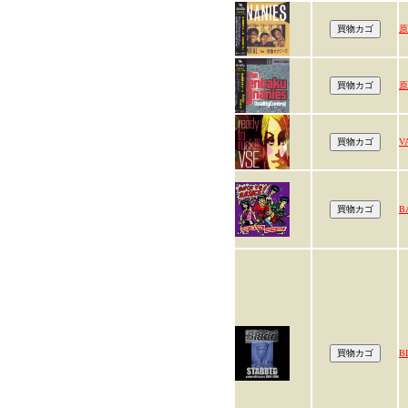
原
原
V
B
B