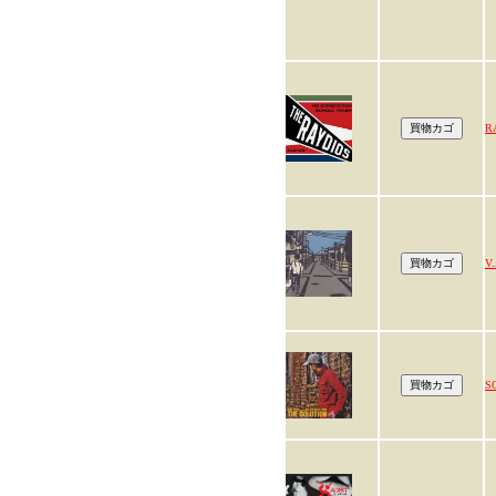
R
V.
S