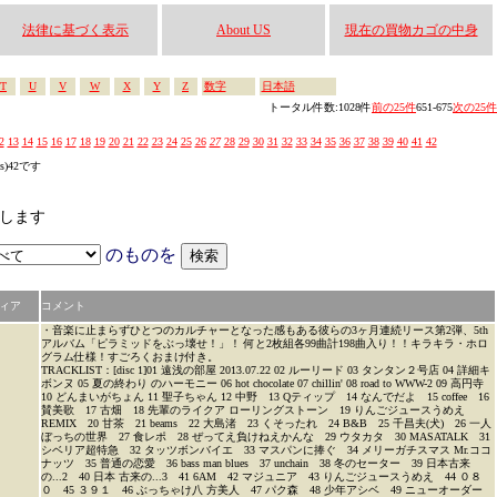
法律に基づく表示
About US
現在の買物カゴの中身
T
U
V
W
X
Y
Z
数字
日本語
トータル件数:1028件
前の25件
651-675
次の25件
2
13
14
15
16
17
18
19
20
21
22
23
24
25
26
27
28
29
30
31
32
33
34
35
36
37
38
39
40
41
42
es)42です
索します
のものを
ィア
コメント
・音楽に止まらずひとつのカルチャーとなった感もある彼らの3ヶ月連続リース第2弾、5th
アルバム「ピラミッドをぶっ壊せ！」！ 何と2枚組各99曲計198曲入り！！キラキラ・ホロ
グラム仕様！すごろくおまけ付き。
TRACKLIST：[disc 1]01 遠浅の部屋 2013.07.22 02 ルーリード 03 タンタン２号店 04 詳細キ
ボンヌ 05 夏の終わり のハーモニー 06 hot chocolate 07 chillin' 08 road to WWW-2 09 高円寺
10 どんまいがちょん 11 聖子ちゃん 12 中野 13 Qティップ 14 なんでだよ 15 coffee 16
賛美歌 17 古畑 18 先輩のライクア ローリングストーン 19 りんごジュースうめえ
REMIX 20 甘茶 21 beams 22 大島渚 23 くそったれ 24 B&B 25 千昌夫(犬) 26 一人
ぼっちの世界 27 食レポ 28 ぜってえ負けねえかんな 29 ウタカタ 30 MASATALK 31
シベリア超特急 32 タッツボンバイエ 33 マスパンに捧ぐ 34 メリーガチスマス Mr.ココ
ナッツ 35 普通の恋愛 36 bass man blues 37 unchain 38 冬のセーター 39 日本古来
の...2 40 日本 古来の...3 41 6AM 42 マジュニア 43 りんごジュースうめえ 44 ０８
０ 45 ３９１ 46 ぶっちゃけ八 方美人 47 パク森 48 少年アシベ 49 ニューオーダー