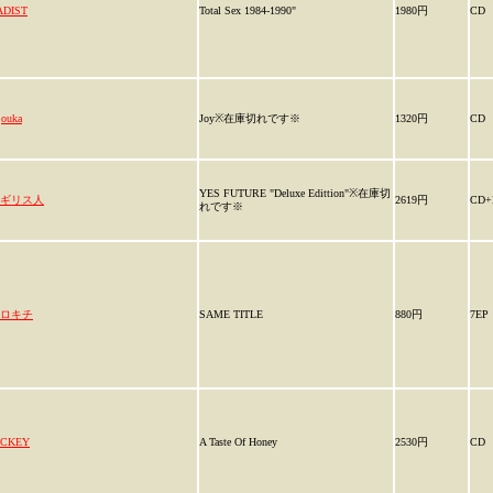
ADIST
Total Sex 1984-1990"
1980円
CD
jouka
Joy※在庫切れです※
1320円
CD
YES FUTURE "Deluxe Edittion"※在庫切
ギリス人
2619円
CD+
れです※
ロキチ
SAME TITLE
880円
7EP
ICKEY
A Taste Of Honey
2530円
CD