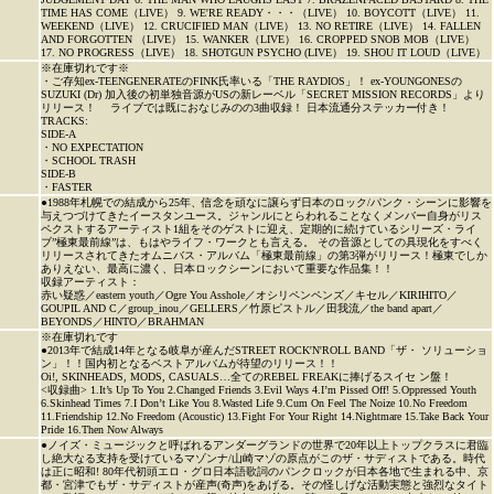
TIME HAS COME（LIVE） 9. WE'RE READY・・・（LIVE） 10. BOYCOTT（LIVE） 11.
WEEKEND（LIVE） 12. CRUCIFIED MAN（LIVE） 13. NO RETIRE（LIVE） 14. FALLEN
AND FORGOTTEN （LIVE） 15. WANKER（LIVE） 16. CROPPED SNOB MOB（LIVE）
17. NO PROGRESS（LIVE） 18. SHOTGUN PSYCHO (LIVE） 19. SHOU IT LOUD（LIVE）
※在庫切れです※
・ご存知ex-TEENGENERATEのFINK氏率いる「THE RAYDIOS」！ ex-YOUNGONESの
SUZUKI (Dr) 加入後の初単独音源がUSの新レーベル「SECRET MISSION RECORDS」より
リリース！ ライブでは既におなじみのの3曲収録！ 日本流通分ステッカー付き！
TRACKS:
SIDE-A
・NO EXPECTATION
・SCHOOL TRASH
SIDE-B
・FASTER
●1988年札幌での結成から25年、信念を頑なに譲らず日本のロック/パンク・シーンに影響を
与えつづけてきたイースタンユース。ジャンルにとらわれることなくメンバー自身がリス
ペクストするアーティスト1組をそのゲストに迎え、定期的に続けているシリーズ・ライ
ブ”極東最前線”は、もはやライフ・ワークとも言える。 その音源としての具現化をすべく
リリースされてきたオムニバス・アルバム「極東最前線」の第3弾がリリース！極東でしか
ありえない、最高に濃く、日本ロックシーンにおいて重要な作品集！！
収録アーティスト：
赤い疑惑／eastern youth／Ogre You Asshole／オシリペンペンズ／キセル／KIRIHITO／
GOUPIL AND C／group_inou／GELLERS／竹原ピストル／田我流／the band apart／
BEYONDS／HINTO／BRAHMAN
※在庫切れです
●2013年で結成14年となる岐阜が産んだSTREET ROCK'N'ROLL BAND「ザ・ ソリューショ
ン」！！国内初となるベストアルバムが待望のリリース！！
Oi!, SKINHEADS, MODS, CASUALS…全てのREBEL FREAKに捧げるスイセ ン盤！
<収録曲> 1.It’s Up To You 2.Changed Friends 3.Evil Ways 4.I’m Pissed Off! 5.Oppressed Youth
6.Skinhead Times 7.I Don’t Like You 8.Wasted Life 9.Cum On Feel The Noize 10.No Freedom
11.Friendship 12.No Freedom (Acoustic) 13.Fight For Your Right 14.Nightmare 15.Take Back Your
Pride 16.Then Now Always
●ノイズ・ミュージックと呼ばれるアンダーグランドの世界で20年以上トップクラスに君臨
し絶大なる支持を受けているマゾンナ/山崎マゾの原点がこのザ・サディストである。時代
は正に昭和! 80年代初頭エロ・グロ日本語歌詞のパンクロックが日本各地で生まれる中、京
都・宮津でもザ・サディストが産声(奇声)をあげる。その怪しげな活動実態と強烈なタイト