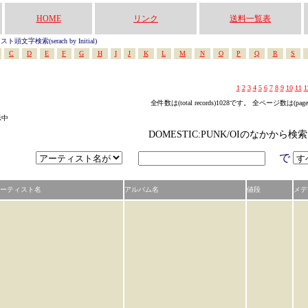
HOME
リンク
送料一覧表
頭文字検索(serach by Initial)
C
D
E
F
G
H
I
J
K
L
M
N
O
P
Q
R
S
1
2
3
4
5
6
7
8
9
10
11
1
全件数は(total records)1028です。 全ページ数は(pag
示中
DOMESTIC:PUNK/OIのなかから検
で
ーティスト名
アルバム名
値段
メデ