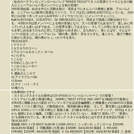
・仙台のベテランロックンロールパンク"NEKED YEGGS"!! 久々の音源リリースとなる13曲
入りニューアルバム!! 現メンバーによる初の音源!!
1995年頃結成。仙台を中心に活動を続け、現在までにオムニバス数枚に参加、アルバム3
枚、ミニアルバム3枚等の音源をリリース。ライブは主にBIRDLANDで行なっている。 2010
年にGtが佐々木ッチョからKATTSU（イトウカツヒロ）にメンバーチェンジし、
Ba&Vo/KUSAKA、Gt/KATTSU、Dr/ HIROKAZUになり、現在まで地道に活動を続けてい
る。 今回のCDは現メンバーによる初の音源となり、久々の音源でもあるので、楽しみに待
っていた人も多いはずである。この世界を愛して止まない、そしてこの世に生きるものた
ちを苦しめる全てのものに対して正面から向き合い、立ち向かい、笑いとばす。そんなナ
ンバーが詰まったニューアルバム『瞳の奥』発売！ 目をそらすな。遠くから、逃げて離れ
た処から見るな。瞳の奥から しっかり今を見ろ。
TRACKLIST：
1.ドライブ
2.カラカラのコーン
3.アルコール＆ロックン ロール
4.いたずら
5.こんな
6.やめにしないか？
7.バカバカシーサー
8.アフリカ
9. 最低のところで
10.アイラブユーOK
11.Roots
12.デイ・バイ・デイ
13.俺たち
※在庫切れです※
・ストロングスタイルの新作はCD+DVDのスペシャルパッケージ での登場！
ベストアルバム第２弾(第1弾は、2008年に"BEST STYLE 2001~2007"を2枚組CDで発表)と、
今年8月に開催された5度目 のワンマンギグをほぼ全編網羅した映像盤とのCD&DVD２枚組
。DISC.1 ベスト盤CDは、17曲収録され、既存曲3曲を再録、 そして、愛犬家にはお馴染み
のPUG SONGシリーズ第３弾など 新曲２曲、計5曲を10月にレコーディング。DVDは４カメ
から 細部にわたり編集。CD盤にはセレクトされていない、名曲"口 笛吹いて"、"若者た
ち"も収録されている。第２期ストロング スタイルを知るには十分すぎる作品が完成！！
TRACKLIST：
収録曲 DISC.1 CD BEST ALBUM 2 (2008~2013) 1. ニッポンロ ックンロール【2010年:
4thALBUM 収録】 2. 労働酒歌 (※再 録)【2008年: 3rdALBUM 収録】 3. INSANE
STROKE【2010年: 4thALBUM 収録】 4. I'm BROKEN【2012年: 5thALBUM 収録】 5. 未知