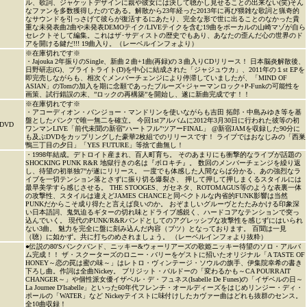
ル、歌詞、ジャケットデザインに親や彼女には決して聴かし見せることの出来ない(笑)そん
なファンを多数獲得したのである。解散から23年経った2013年に再び猥雑な歌詞と猟奇的
なサウンドを引っさげて彼らが復活するにあたり、完全な形で世に出ることのなかった貴
重な未発表曲2曲や未発表DEMOテイク/LIVEテイクを含む19曲をボーカルの山崎マゾが自ら
セレクトそして編集。これはザ･サディストの歴史でもあり、あなたの歪んだ心の世界のド
アを開ける鍵だ!!! 19曲入り。（レーベルインフォより）
※在庫切れです※
・Jajouka 2年振りのSingle、新曲２曲+1曲(再録)の３曲入りCDリリース！ 日本脳炎解散後、
日野研志(G)、ブライトライト(D)を中心に結成された「ジャジュウカ」、2011年の１st EPを
即完売しながらも、相次ぐメンバーチェンジにより停滞していましたが、「MIND OF
ASIAN」のTomの加入を期に念願であったブルーズ+ジャーマンロック+P-Funkの可能性を
画策、試行錯誤の末、”ロックの再構築”を開始し、遂に新曲完成です！！
※在庫切れです※
・アコーディオン・バンジョー・マンドリンを使いながらも吉田 拓郎・中島みゆき等を基
盤としたパンクで唯一無二を確立。 今回1stアルバムに2012年3月30日に行われた彼等の初
DVD
ワンマンLIVE「前代未聞の新宿"ハートフル"ツアーFINAL」 @新宿JAMを収録した90分に
も及ぶDVDをカップリングした豪華2枚組でのリリースです！ ライブではおなじみの「西巣
鴨三丁目の夕日」「YES FUTURE」等捨て曲無し！
・1998年結成。デトロイト産まれ、百人町育ち。 そのあまりにも衝撃的なライブが話題の
SHOCKING PUNK R&R 地獄行きの名は『ボロキチ』。 数回のメンバーチェンジを繰り返
し、待望の初単独7”が遂にリリース。 一度でも体感した人間ならば分かる、あの強烈なラ
イブを一切テンション落とさずに振り切る爆裂さ、 押して押して押しまくるスタイルには
最早美学すら感じさせる。 THE STOOGES、ガセネタ、ROTOMAGUS等のような表裏一体
の攻撃性、スタイルは違えどJAMES CHANCEと同ベクトルな内省的FUNK影響は当然
PUNKだからこそ成り得たと言えば良いのか。 おぞましいグルーヴとたたみかける印象深
い日本語詞、鬼気迫るギターの切れ味とドライブ感鋭く、ハードコアなテンションで突っ
込んでいく。 現代のPUNK/R&Rバンドとしてのアグレッシブな攻撃性を感じずにはいられ
ない3曲。 魅力を完全に盤に刻み込んだ内容（ブツ）となっております。 百聞は一見
（聴）に如かず。共に打ちのめされましょう。 （レーベルインフォより抜粋）
●伝説の80'Sパンクバンド、ニッキー&ウォーリアーズの歌姫ニッキー待望のソロ・アルバ
ム完成！！ ザ・スクーターズのロニー・バリーをゲストに招いたオリジナル「A TASTE OF
HONEY～恋の罠は蜜の味～」はレトロ・ヴィンテージ・ソウルの旗手、伊集院幸希の書き
下ろし曲。作詞は全曲Nickey。 ブリジット・バルドーの「変わるかも～CA POURRAIT
CHANGER～」や個性派女優イザベル・デ・フュネス(Isabelle De Funes)の「イザベルの日～
La Journee D'Isabelle」といった60年代フレンチ・オールディーズをはじめリンジー・ディ・
ポールの「WATER」など Nickeyテイストに味付けしたカヴァー曲はどれも抜群のセンス。
全10曲収録！