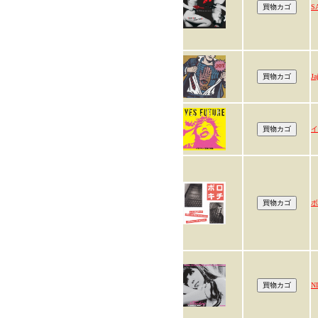
S
Ja
イ
ボ
N