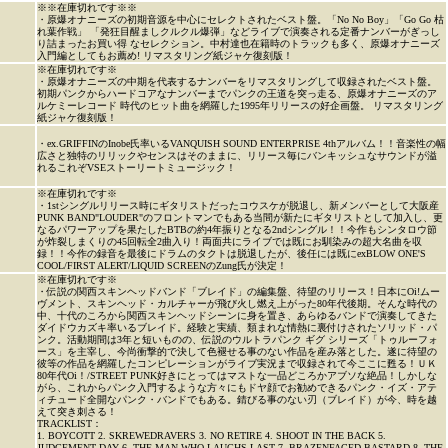
※※在庫切れです※※
・原爆オナニーズの初期音源を中心にセレクトされたベスト盤。「No No Boy」「Go Go 枯
れ葉作戦」 「発狂目醒ましクルクル爆弾」などライブで演奏される定番ナンバーがぎっし
り詰まったお買い得 なセレクション。中村達也在籍時のトラックも多く、原爆オナニーズ
入門編としてもお薦め! リマスタリング紙ジャケ復刻版！
※在庫切れです※
・原爆オナニーズの中期を代表するナンバーをリマスタリングして収録されたベスト盤。
初期パンクからハードコアなナンバーまでパンクの王道を突っ走る、原爆オナニーズのア
ルケミーレコード 時代のヒット曲を網羅した1995年リリースの好企画盤。 リマスタリング
紙ジャケ復刻版！
・ex.GRIFFINのInobe氏率いるVANQUISH SOUND ENTERPRISE 4thアルバム！！音楽性の幅
広さと独特のリリックやセンスはそのままに、リリース毎にバンキッシュなサウンドが溢
れるこれぞVSEストーリートミュージック！
※在庫切れです※
・1stシングルリリース時にギタリストだったコウスケが脱退し、新メンバーとして大阪産
PUNK BAND"LOUDER"のフロントマンでもある当間が新たにギタリストとして加入し、更
なるパワーアップを果たしたBTBの約4年振りとなる2ndシングル！！今作もシンタロウ節
が炸裂しまくりの45回転全2曲入り！両面共にライブでは既にお馴染みの超大名曲を収
録！！今作の録音を最後にドラムのタクトは脱退したが、後任には既にexBLOW ONE'S
COOL/FIRST ALERT/LIQUID SCREENのZung氏が決定！
※在庫切れです※
・伝説の関西スキンヘッドバンド「ブレイド」の編集盤、待望のリリース！日本にOi!ムー
ヴメント、スキンヘッド・カルチャーが飛び火し燃え上がった80年代後期。そんな時代の
中、十代のころから関西スキンヘッドシーンに身を置き、あらゆるバンドで演奏してきた
ダイドウカズキ率いるブレイド。経験と実績、類まれな情熱に裏付けされたソリッド・パ
ンク。活動期間は3年と短いものの、伝説のウルトラパンク ギグ シリーズ「トゥルーフォ
ース」を主宰し、今尚衝撃的で決して色褪せる事のない作品を産み落とした。遂に待望の
彼等の作品を網羅したコンピレーションがライブ実況まで収録されて今ここに甦る！ＵＫ
80年代Oi！/STREET PUNK好きにとってはマストな一品どころかアブソな絶品！しかしな
がら、これからパンク入門するような方々にもドヤ顔でお勧めできるパンク・イズ・アテ
ィチュード全開なパンク・バンドでもある。錆びる事のない刃（ブレイド）が今、時を越
えて突き刺さる！
TRACKLIST：
1. BOYCOTT 2. SKREWEDRAVERS 3. NO RETIRE 4. SHOOT IN THE BACK 5.
JUDGEMENT DAY 6. THE MAN WHO LAUGHS LAST 7. BRAZENFACED BASTARD 8. THE