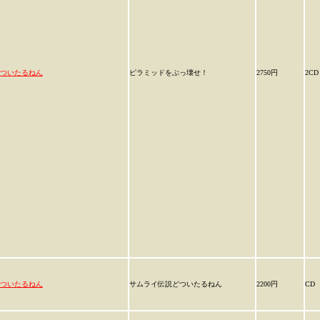
ついたるねん
ピラミッドをぶっ壊せ！
2750円
2CD
ついたるねん
サムライ伝説どついたるねん
2200円
CD