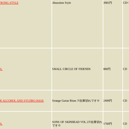
TRONG STYLE
Abusolute Style
3981円
CD+
A.
SMALL CIRCLE OF FRIENDS
880円
CD
OE ALCOHOL AND SYUJIRO HASE
Strange Guitar Blues ※在庫切れです※
2409円
CD
SONS OF SKINHEAD VOL.2※在庫切れ
A.
1760円
CD
です※