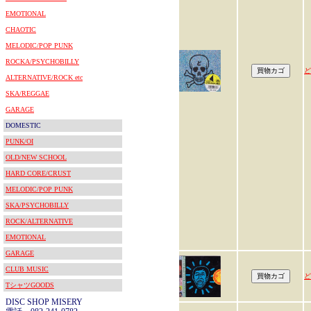
EMOTIONAL
CHAOTIC
MELODIC/POP PUNK
ROCKA/PSYCHOBILLY
ど
ALTERNATIVE/ROCK etc
SKA/REGGAE
GARAGE
DOMESTIC
PUNK/OI
OLD/NEW SCHOOL
HARD CORE/CRUST
MELODIC/POP PUNK
SKA/PSYCHOBILLY
ROCK/ALTERNATIVE
EMOTIONAL
GARAGE
CLUB MUSIC
ど
TシャツGOODS
DISC SHOP MISERY